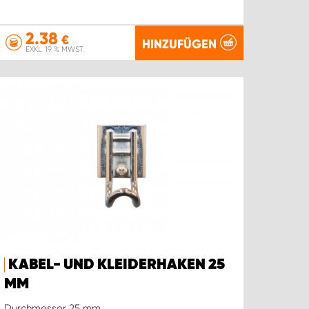
2.38
€
HINZUFÜGEN
EXKL. 19 % MWST.
KABEL- UND KLEIDERHAKEN 25
MM
Durchmesser 25 mm