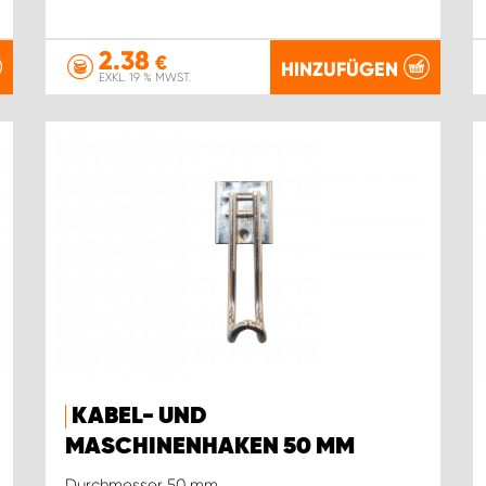
2.38
€
HINZUFÜGEN
EXKL. 19 % MWST.
KABEL- UND
MASCHINENHAKEN 50 MM
Durchmesser 50 mm