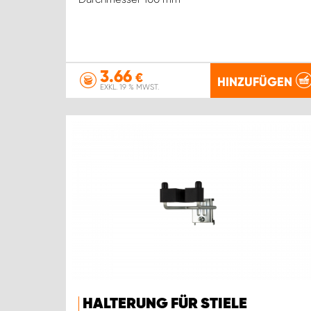
3.66
€
HINZUFÜGEN
EXKL. 19 % MWST.
HALTERUNG FÜR STIELE