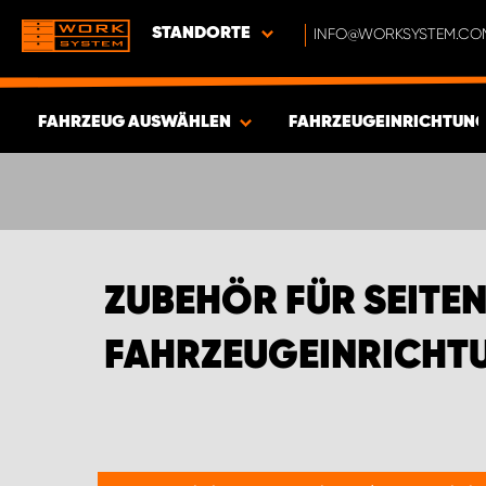
STANDORTE
INFO@WORKSYSTEM.CO
FAHRZEUG AUSWÄHLEN
FAHRZEUGEINRICHTUNG
ERGEBNISSE ANZEIGEN -
532
ARTIKEL
ZUBEHÖR FÜR SEITE
FAHRZEUGEINRICHT