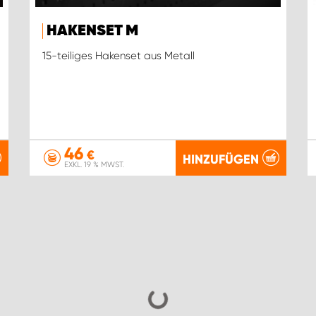
HAKENSET M
15-teiliges Hakenset aus Metall
46
€
HINZUFÜGEN
EXKL. 19 % MWST.