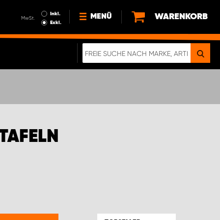
Inkl.
WARENKORB
MENÜ
MwSt.
Exkl.
NEWS
ÜBER UNS
NACHHALTIGKEIT
DIGITALE BROSCHÜRE
ELEKTRO-FAHRZEUGE
TAFELN
FAQ
IMPRESSUM
DATENSCHUTZ
EIN RICHTIGER CRASH-TEST