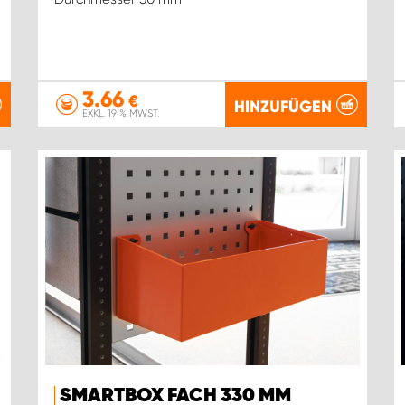
3.66
€
HINZUFÜGEN
EXKL. 19 % MWST.
SMARTBOX FACH 330 MM