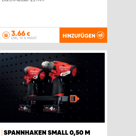
3.66
€
HINZUFÜGEN
EXKL. 19 % MWST.
SPANNHAKEN SMALL 0,50 M