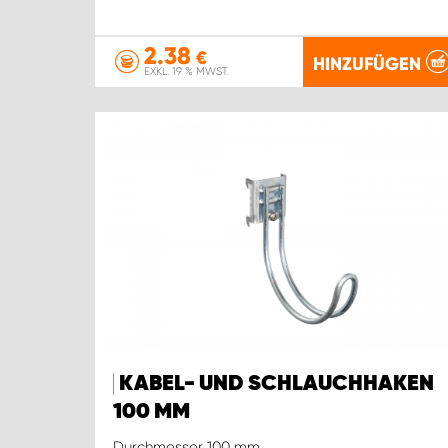
2.38
€
HINZUFÜGEN
EXKL. 19 % MWST.
KABEL- UND SCHLAUCHHAKEN
100 MM
Durchmesser 100 mm