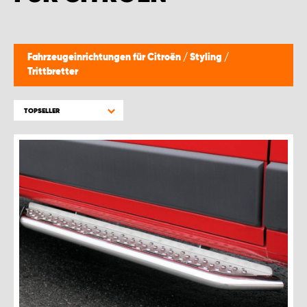
WORK SYSTEM GERA
WORK SYSTEM HAMBURG
Fahrzeugeinrichtungen für Citroën
/
Styling
/
Trittbretter
WORK SYSTEM LEIPZIG/HALLE
TOPSELLER
WORK SYSTEM LUDWIGSHAFEN
WORK SYSTEM MAGDEBURG
WORK SYSTEM MÜNCHEN
WORK SYSTEM OSNABRÜCK
WORK SYSTEM RHEINLAND