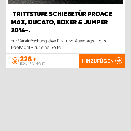
WORK SYSTEM ROSTOCK
TRITTSTUFE SCHIEBETÜR PROACE
WORK SYSTEM STUTTGART
MAX, DUCATO, BOXER & JUMPER
2014-.
zur Vereinfachung des Ein- und Ausstiegs - aus
Edelstahl - für eine Seite
228
€
HINZUFÜGEN
EXKL. 19 % MWST.