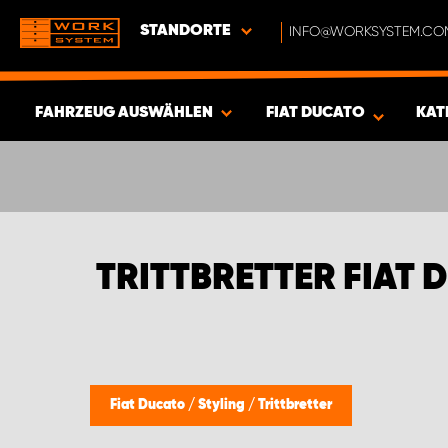
STANDORTE
INFO@WORKSYSTEM.CO
FAHRZEUG AUSWÄHLEN
FIAT DUCATO
KAT
ERGEBNISSE ANZEIGEN -
394
ARTIKEL
TRITTBRETTER FIAT 
Fiat Ducato
/
Styling
/
Trittbretter