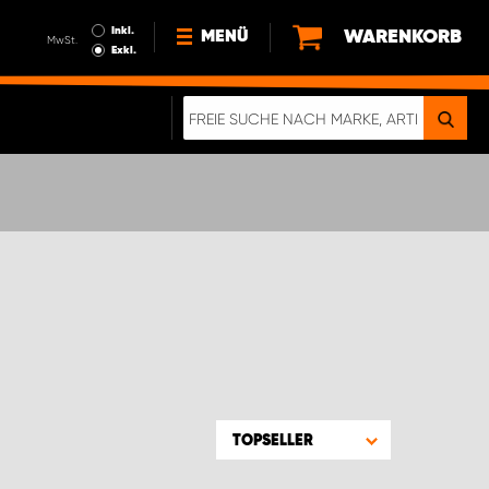
Inkl.
WARENKORB
MENÜ
MwSt.
Exkl.
NEWS
ÜBER UNS
NACHHALTIGKEIT
DIGITALE BROSCHÜRE
ELEKTRO-FAHRZEUGE
FAQ
IMPRESSUM
DATENSCHUTZ
EIN RICHTIGER CRASH-TEST
TOPSELLER