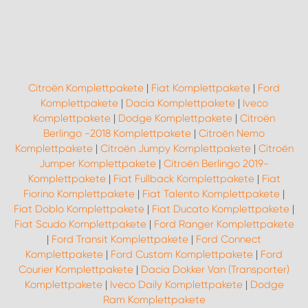
WORK SYSTEM ROSTOCK
WORK SYSTEM STUTTGART
Citroën Komplettpakete
|
Fiat Komplettpakete
|
Ford
Komplettpakete
|
Dacia Komplettpakete
|
Iveco
Komplettpakete
|
Dodge Komplettpakete
|
Citroën
Berlingo -2018 Komplettpakete
|
Citroën Nemo
Komplettpakete
|
Citroën Jumpy Komplettpakete
|
Citroën
Jumper Komplettpakete
|
Citroën Berlingo 2019-
Komplettpakete
|
Fiat Fullback Komplettpakete
|
Fiat
Fiorino Komplettpakete
|
Fiat Talento Komplettpakete
|
Fiat Doblo Komplettpakete
|
Fiat Ducato Komplettpakete
|
Fiat Scudo Komplettpakete
|
Ford Ranger Komplettpakete
|
Ford Transit Komplettpakete
|
Ford Connect
Komplettpakete
|
Ford Custom Komplettpakete
|
Ford
Courier Komplettpakete
|
Dacia Dokker Van (Transporter)
Komplettpakete
|
Iveco Daily Komplettpakete
|
Dodge
Ram Komplettpakete