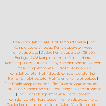
WORK SYSTEM ROSTOCK
WORK SYSTEM STUTTGART
Citroën Komplettpakete
|
Fiat Komplettpakete
|
Ford
Komplettpakete
|
Dacia Komplettpakete
|
Iveco
Komplettpakete
|
Dodge Komplettpakete
|
Citroën
Berlingo -2018 Komplettpakete
|
Citroën Nemo
Komplettpakete
|
Citroën Jumpy Komplettpakete
|
Citroën
Jumper Komplettpakete
|
Citroën Berlingo 2019-
Komplettpakete
|
Fiat Fullback Komplettpakete
|
Fiat
Fiorino Komplettpakete
|
Fiat Talento Komplettpakete
|
Fiat Doblo Komplettpakete
|
Fiat Ducato Komplettpakete
|
Fiat Scudo Komplettpakete
|
Ford Ranger Komplettpakete
|
Ford Transit Komplettpakete
|
Ford Connect
Komplettpakete
|
Ford Custom Komplettpakete
|
Ford
Courier Komplettpakete
|
Dacia Dokker Van (Transporter)