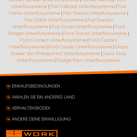
Unterflursysteme
|
Fiat Fullback Unterflursysteme
|
Fiat
Fiorino Unterflursysteme
|
Fiat Talento Unterflursysteme
|
Fiat Doblo Unterflursysteme
|
Fiat Ducato
Unterflursysteme
|
Fiat Scudo Unterflursysteme
|
Ford
Ranger Unterflursysteme
|
Ford Transit Unterflursysteme
|
Ford Connect Unterflursysteme
|
Ford Custom
Unterflursysteme
|
Ford Courier Unterflursysteme
|
Dacia
Dokker Van (Transporter) Unterflursysteme
|
Iveco Daily
Unterflursysteme
|
Dodge Ram Unterflursysteme
EINKAUFSBEDINGUNGEN
WÄHLEN SIE EIN ANDERES LAND
VERHALTENSKODEX
ÄNDERE DEINE EINWILLIGUNG