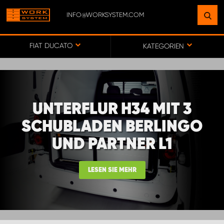
INFO@WORKSYSTEM.COM
FINDEN SIE EINEN STANDORT
IN IHRER NÄHE
FIAT DUCATO
KATEGORIEN
ZUR KARTE
UNTERFLUR H34 MIT 3
KEY ACCOUNT GERMANY
SCHUBLADEN BERLINGO
UND PARTNER L1
ONLINE-/DIREKTKUNDENVERTRIEB
LESEN SIE MEHR
WORK SYSTEM BERLIN
WORK SYSTEM FRANKFURT (MAIN)