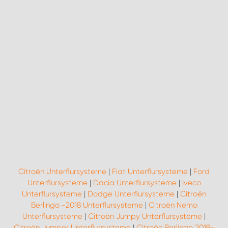
WORK SYSTEM ROSTOCK
WORK SYSTEM STUTTGART
Citroën Unterflursysteme
|
Fiat Unterflursysteme
|
Ford
Unterflursysteme
|
Dacia Unterflursysteme
|
Iveco
Unterflursysteme
|
Dodge Unterflursysteme
|
Citroën
Berlingo -2018 Unterflursysteme
|
Citroën Nemo
Unterflursysteme
|
Citroën Jumpy Unterflursysteme
|
Citroën Jumper Unterflursysteme
|
Citroën Berlingo 2019-