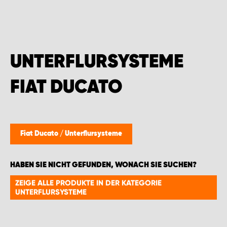
WORK SYSTEM GERA
WORK SYSTEM HAMBURG
UNTERFLURSYSTEME
WORK SYSTEM LEIPZIG/HALLE
FIAT DUCATO
WORK SYSTEM LUDWIGSHAFEN
WORK SYSTEM MAGDEBURG
Fiat Ducato
/
Unterflursysteme
WORK SYSTEM MÜNCHEN
HABEN SIE NICHT GEFUNDEN, WONACH SIE SUCHEN?
WORK SYSTEM OSNABRÜCK
ZEIGE ALLE PRODUKTE IN DER KATEGORIE
UNTERFLURSYSTEME
WORK SYSTEM RHEINLAND