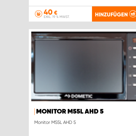
40
€
HINZUFÜGEN
EXKL. 19 % MWST.
MONITOR M55L AHD 5
Monitor M55L AHD 5