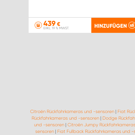
439
€
HINZUFÜGEN
EXKL. 19 % MWST.
Citroën Rückfahrkameras und -sensoren
|
Fiat Rü
Rückfahrkameras und -sensoren
|
Dodge Rückfah
und -sensoren
|
Citroën Jumpy Rückfahrkameras
sensoren
|
Fiat Fullback Rückfahrkameras und -