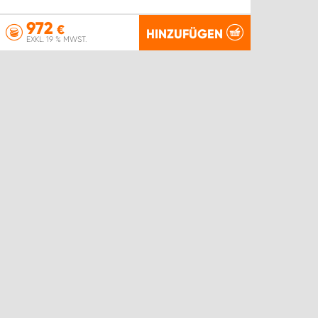
972
€
HINZUFÜGEN
EXKL. 19 % MWST.