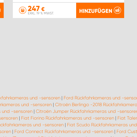
247
€
HINZUFÜGEN
EXKL. 19 % MWST.
ckfahrkameras und -sensoren
|
Ford Rückfahrkameras und -senso
rkameras und -sensoren
|
Citroën Berlingo -2018 Rückfahrkamer
 und -sensoren
|
Citroën Jumper Rückfahrkameras und -sensore
sensoren
|
Fiat Fiorino Rückfahrkameras und -sensoren
|
Fiat Tal
ückfahrkameras und -sensoren
|
Fiat Scudo Rückfahrkameras und
soren
|
Ford Connect Rückfahrkameras und -sensoren
|
Ford Cus