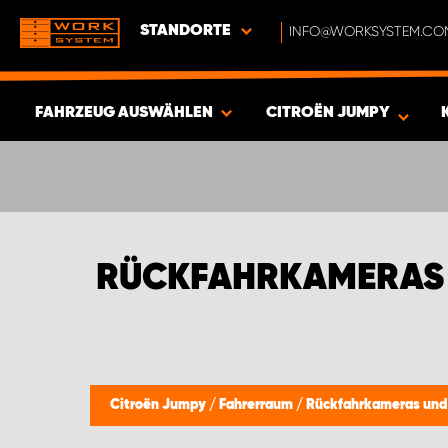
STANDORTE
INFO@WORKSYSTEM.CO
FAHRZEUG AUSWÄHLEN
CITROËN JUMPY
ERGEBNISSE ANZEIGEN -
417
ARTIKEL
RÜCKFAHRKAMERAS 
Citroën Jumpy
/
Fahrerraum
/
Rückfahrkameras und