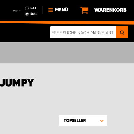
Inkl.
WARENKORB
MENÜ
MwSt.
Exkl.
NEWS
ÜBER UNS
NACHHALTIGKEIT
DIGITALE BROSCHÜRE
ELEKTRO-FAHRZEUGE
 JUMPY
FAQ
IMPRESSUM
DATENSCHUTZ
EIN RICHTIGER CRASH-TEST
TOPSELLER