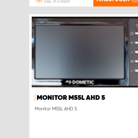
EXKL. 19 % MWST.
MONITOR M55L AHD 5
Monitor M55L AHD 5