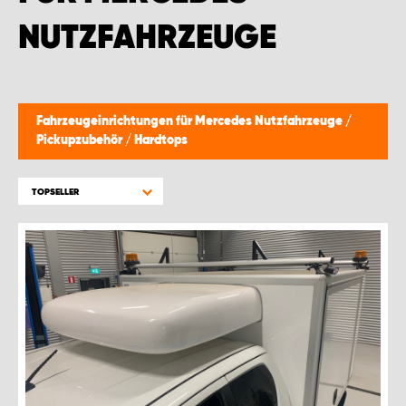
WORK SYSTEM GERA
NUTZFAHRZEUGE
WORK SYSTEM HAMBURG
WORK SYSTEM LEIPZIG/HALLE
Fahrzeugeinrichtungen für Mercedes Nutzfahrzeuge
/
Pickupzubehör
/
Hardtops
WORK SYSTEM LUDWIGSHAFEN
TOPSELLER
WORK SYSTEM MAGDEBURG
WORK SYSTEM MÜNCHEN
WORK SYSTEM OSNABRÜCK
WORK SYSTEM RHEINLAND