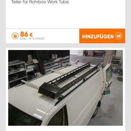
Teiler für Rohrbox Work Tube.
86
€
HINZUFÜGEN
EXKL. 19 % MWST.