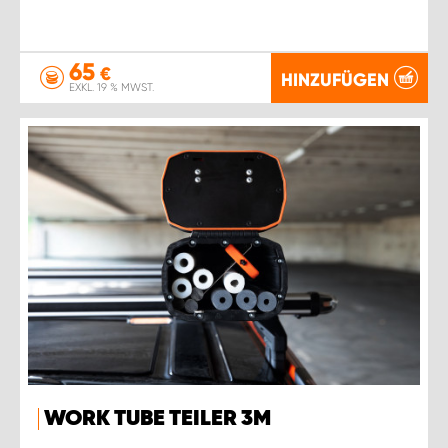
65
€
HINZUFÜGEN
EXKL. 19 % MWST.
WORK TUBE TEILER 3M