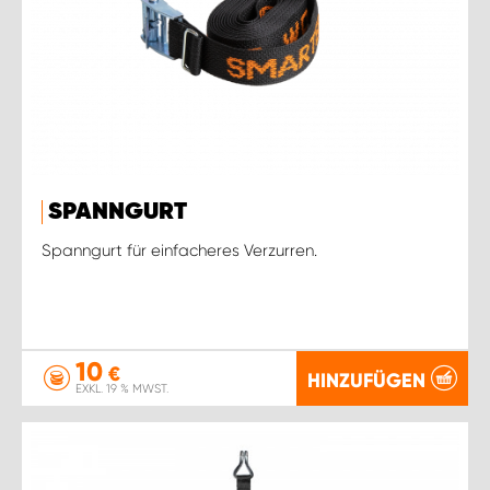
SPANNGURT
Spanngurt für einfacheres Verzurren.
10
€
HINZUFÜGEN
EXKL. 19 % MWST.