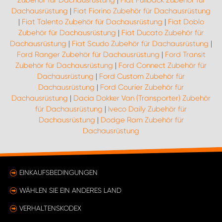
Zubehör für Dachausrüstung
|
Fiat Fullback Zubehör für
Dachausrüstung
|
Fiat Fiorino Zubehör für Dachausrüstung
|
Fiat Talento Zubehör für Dachausrüstung
|
Fiat Doblo
Zubehör für Dachausrüstung
|
Fiat Ducato Zubehör für
Dachausrüstung
|
Fiat Scudo Zubehör für Dachausrüstung
|
Ford Ranger Zubehör für Dachausrüstung
|
Ford Transit
Zubehör für Dachausrüstung
|
Ford Connect Zubehör für
Dachausrüstung
|
Ford Custom Zubehör für
Dachausrüstung
|
Ford Courier Zubehör für
Dachausrüstung
|
Dacia Dokker Van (Transporter) Zubehör
für Dachausrüstung
|
Iveco Daily Zubehör für
Dachausrüstung
|
Dodge Ram Zubehör für
Dachausrüstung
EINKAUFSBEDINGUNGEN
WÄHLEN SIE EIN ANDERES LAND
VERHALTENSKODEX