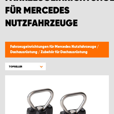
WORK SYSTEM GERA
FÜR MERCEDES
WORK SYSTEM HAMBURG
NUTZFAHRZEUGE
WORK SYSTEM LEIPZIG/HALLE
WORK SYSTEM LUDWIGSHAFEN
Fahrzeugeinrichtungen für Mercedes Nutzfahrzeuge
/
Dachausrüstung
/
Zubehör für Dachausrüstung
WORK SYSTEM MAGDEBURG
TOPSELLER
WORK SYSTEM MÜNCHEN
WORK SYSTEM OSNABRÜCK
WORK SYSTEM RHEINLAND