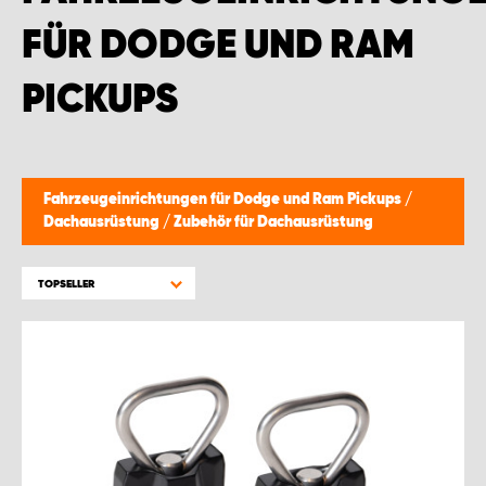
WORK SYSTEM GERA
FÜR DODGE UND RAM
WORK SYSTEM HAMBURG
PICKUPS
WORK SYSTEM LEIPZIG/HALLE
WORK SYSTEM LUDWIGSHAFEN
Fahrzeugeinrichtungen für Dodge und Ram Pickups
/
Dachausrüstung
/
Zubehör für Dachausrüstung
WORK SYSTEM MAGDEBURG
TOPSELLER
WORK SYSTEM MÜNCHEN
WORK SYSTEM OSNABRÜCK
WORK SYSTEM RHEINLAND