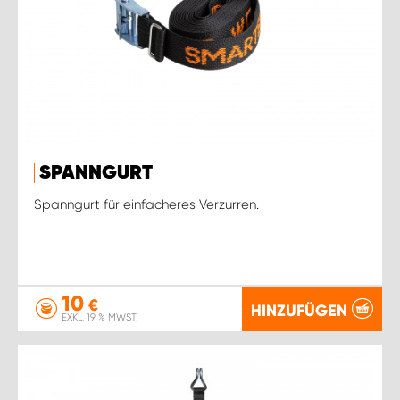
SPANNGURT
Spanngurt für einfacheres Verzurren.
10
€
HINZUFÜGEN
EXKL. 19 % MWST.