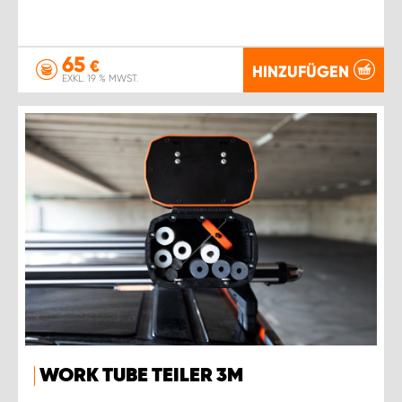
65
€
HINZUFÜGEN
EXKL. 19 % MWST.
WORK TUBE TEILER 3M