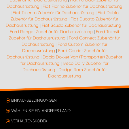
Zubehör für Dachausrüstung
|
Fiat Fullback Zubehör für
Dachausrüstung
|
Fiat Fiorino Zubehör für Dachausrüstung
|
Fiat Talento Zubehör für Dachausrüstung
|
Fiat Doblo
Zubehör für Dachausrüstung
|
Fiat Ducato Zubehör für
Dachausrüstung
|
Fiat Scudo Zubehör für Dachausrüstung
|
Ford Ranger Zubehör für Dachausrüstung
|
Ford Transit
Zubehör für Dachausrüstung
|
Ford Connect Zubehör für
Dachausrüstung
|
Ford Custom Zubehör für
Dachausrüstung
|
Ford Courier Zubehör für
Dachausrüstung
|
Dacia Dokker Van (Transporter) Zubehör
für Dachausrüstung
|
Iveco Daily Zubehör für
Dachausrüstung
|
Dodge Ram Zubehör für
Dachausrüstung
EINKAUFSBEDINGUNGEN
WÄHLEN SIE EIN ANDERES LAND
VERHALTENSKODEX