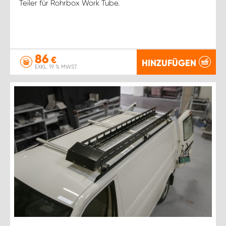
Teiler für Rohrbox Work Tube.
86
€
HINZUFÜGEN
EXKL. 19 % MWST.