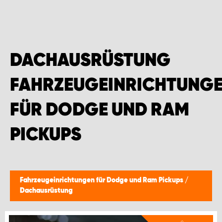
WORK SYSTEM GERA
WORK SYSTEM HAMBURG
DACHAUSRÜSTUNG
WORK SYSTEM LEIPZIG/HALLE
FAHRZEUGEINRICHTUNG
WORK SYSTEM LUDWIGSHAFEN
FÜR DODGE UND RAM
WORK SYSTEM MAGDEBURG
PICKUPS
WORK SYSTEM MÜNCHEN
WORK SYSTEM OSNABRÜCK
Fahrzeugeinrichtungen für Dodge und Ram Pickups
/
Dachausrüstung
WORK SYSTEM RHEINLAND