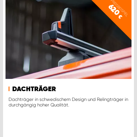
WORK SYSTEM ROSTOCK
PREISBEISPIEL
620
€
WORK SYSTEM STUTTGART
DACHTRÄGER
Dachträger in schwedischem Design und Relingträger in
durchgängig hoher Qualität.