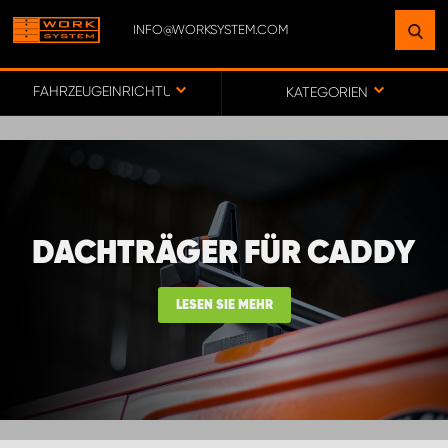
INFO@WORKSYSTEM.COM
FINDEN SIE EINEN STANDORT
IN IHRER NÄHE
FAHRZEUGEINRICHTUNGEN FÜR DODGE UND RAM PICKUPS
KATEGORIEN
ZUR KARTE
KEY ACCOUNT GERMANY
DACHTRÄGER FÜR CADDY
ONLINE-/DIREKTKUNDENVERTRIEB
LESEN SIE MEHR
WORK SYSTEM BERLIN
WORK SYSTEM FRANKFURT (MAIN)