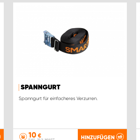
SPANNGURT
Spanngurt für einfacheres Verzurren.
10
€
HINZUFÜGEN
EXKL. 19 % MWST.