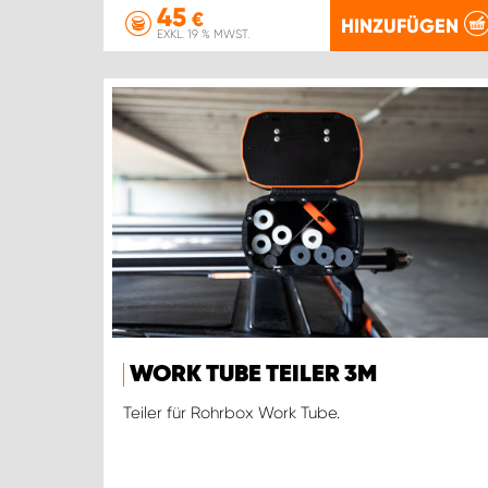
45
€
HINZUFÜGEN
EXKL. 19 % MWST.
WORK TUBE TEILER 3M
Teiler für Rohrbox Work Tube.