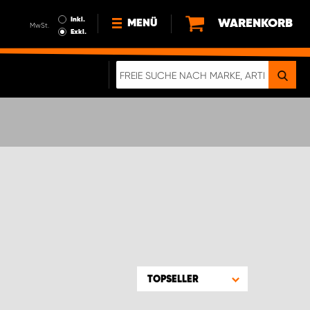
Inkl.
WARENKORB
MENÜ
MwSt.
Exkl.
NEWS
ÜBER UNS
NACHHALTIGKEIT
DIGITALE BROSCHÜRE
ELEKTRO-FAHRZEUGE
FAQ
IMPRESSUM
DATENSCHUTZ
EIN RICHTIGER CRASH-TEST
TOPSELLER