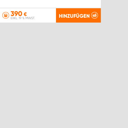
390
€
HINZUFÜGEN
EXKL. 19 % MWST.