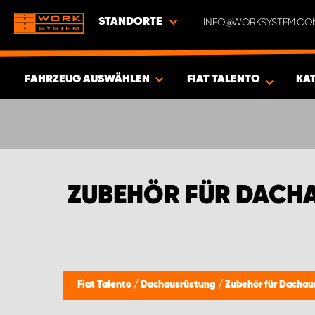
STANDORTE
INFO@WORKSYSTEM.CO
FAHRZEUG AUSWÄHLEN
FIAT TALENTO
KA
ERGEBNISSE ANZEIGEN -
404
ARTIKEL
ZUBEHÖR FÜR DACHA
Fiat Talento
/
Dachausrüstung
/
Zubehör für Dachau