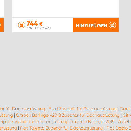
744
€
HINZUFÜGEN
EXKL. 19 % MWST.
hör für Dachausrüstung
|
Ford Zubehör für Dachausrüstung
|
Dacia
üstung
|
Citroën Berlingo -2018 Zubehör für Dachausrüstung
|
Cit
umper Zubehör für Dachausrüstung
|
Citroën Berlingo 2019- Zubeh
usrüstung
|
Fiat Talento Zubehör für Dachausrüstung
|
Fiat Doblo 