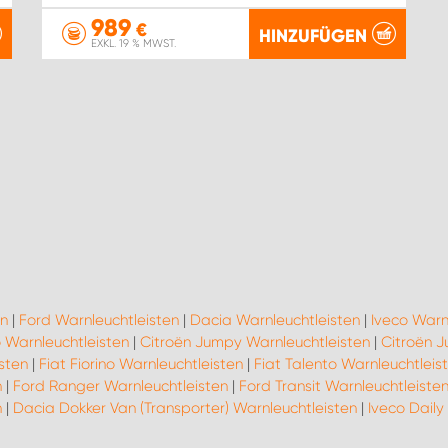
989
€
HINZUFÜGEN
EXKL. 19 % MWST.
en
|
Ford Warnleuchtleisten
|
Dacia Warnleuchtleisten
|
Iveco Warn
 Warnleuchtleisten
|
Citroën Jumpy Warnleuchtleisten
|
Citroën J
isten
|
Fiat Fiorino Warnleuchtleisten
|
Fiat Talento Warnleuchtleis
n
|
Ford Ranger Warnleuchtleisten
|
Ford Transit Warnleuchtleiste
n
|
Dacia Dokker Van (Transporter) Warnleuchtleisten
|
Iveco Daily