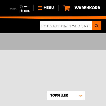
Inkl.
WARENKORB
MENÜ
MwSt.
Exkl.
NEWS
ÜBER UNS
NACHHALTIGKEIT
DIGITALE BROSCHÜRE
ELEKTRO-FAHRZEUGE
FAQ
IMPRESSUM
DATENSCHUTZ
EIN RICHTIGER CRASH-TEST
TOPSELLER