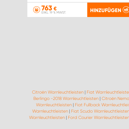
763
€
HINZUFÜGEN
EXKL. 19 % MWST.
Citroën Warnleuchtleisten
|
Fiat Warnleuchtleist
Berlingo -2018 Warnleuchtleisten
|
Citroën Nemo
Warnleuchtleisten
|
Fiat Fullback Warnleuchtle
Warnleuchtleisten
|
Fiat Scudo Warnleuchtleiste
Warnleuchtleisten
|
Ford Courier Warnleuchtleiste