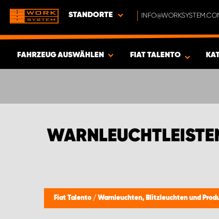
STANDORTE
INFO@WORKSYSTEM.CO
FAHRZEUG AUSWÄHLEN
FIAT TALENTO
KA
ERGEBNISSE ANZEIGEN -
404
ARTIKEL
WARNLEUCHTLEISTEN
Fiat Talento
/
Warnleuchten, Blitzleuchten und Prod