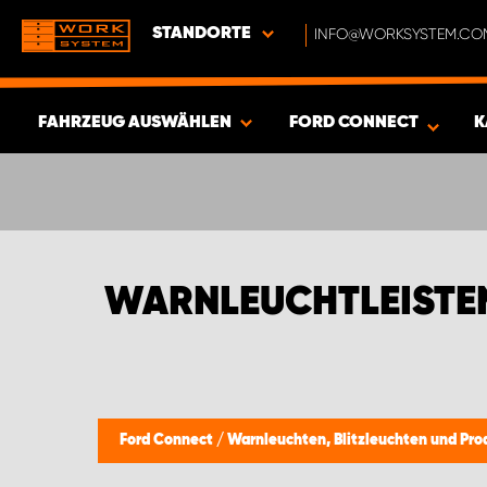
STANDORTE
INFO@WORKSYSTEM.CO
FAHRZEUG AUSWÄHLEN
FORD CONNECT
K
ERGEBNISSE ANZEIGEN -
468
ARTIKEL
WARNLEUCHTLEISTE
Ford Connect
/
Warnleuchten, Blitzleuchten und Pro