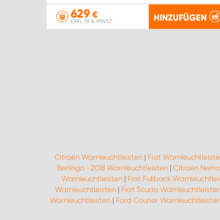
629
€
HINZUFÜGEN
EXKL. 19 % MWST.
Citroën Warnleuchtleisten
|
Fiat Warnleuchtleist
Berlingo -2018 Warnleuchtleisten
|
Citroën Nemo
Warnleuchtleisten
|
Fiat Fullback Warnleuchtle
Warnleuchtleisten
|
Fiat Scudo Warnleuchtleiste
Warnleuchtleisten
|
Ford Courier Warnleuchtleiste