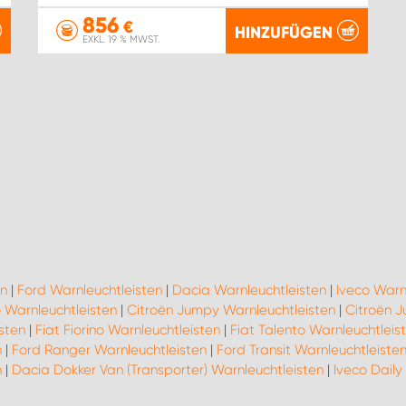
856
€
HINZUFÜGEN
EXKL. 19 % MWST.
en
|
Ford Warnleuchtleisten
|
Dacia Warnleuchtleisten
|
Iveco Warn
 Warnleuchtleisten
|
Citroën Jumpy Warnleuchtleisten
|
Citroën J
isten
|
Fiat Fiorino Warnleuchtleisten
|
Fiat Talento Warnleuchtleis
n
|
Ford Ranger Warnleuchtleisten
|
Ford Transit Warnleuchtleiste
n
|
Dacia Dokker Van (Transporter) Warnleuchtleisten
|
Iveco Daily