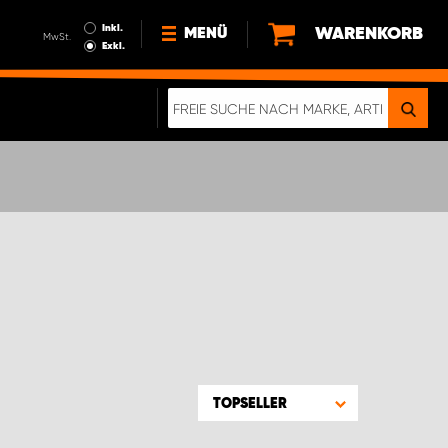
Inkl.
WARENKORB
MENÜ
MwSt.
Exkl.
NEWS
ÜBER UNS
NACHHALTIGKEIT
DIGITALE BROSCHÜRE
ELEKTRO-FAHRZEUGE
FAQ
IMPRESSUM
DATENSCHUTZ
EIN RICHTIGER CRASH-TEST
TOPSELLER