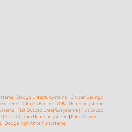
systeme
|
Dodge Unterflursysteme
|
Citroën Berlingo
ursysteme
|
Citroën Berlingo 2019- Unterflursysteme
systeme
|
Fiat Ducato Unterflursysteme
|
Fiat Scudo
e
|
Ford Custom Unterflursysteme
|
Ford Courier
e
|
Dodge Ram Unterflursysteme