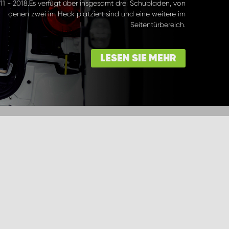
11 - 2018.Es verfügt über insgesamt drei Schubladen, von
denen zwei im Heck platziert sind und eine weitere im
Seitentürbereich.
LESEN SIE MEHR