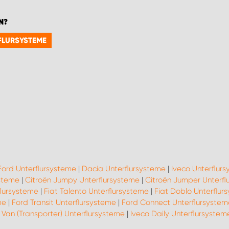
N?
RFLURSYSTEME
Ford Unterflursysteme
|
Dacia Unterflursysteme
|
Iveco Unterflur
steme
|
Citroën Jumpy Unterflursysteme
|
Citroën Jumper Unterfl
flursysteme
|
Fiat Talento Unterflursysteme
|
Fiat Doblo Unterflur
me
|
Ford Transit Unterflursysteme
|
Ford Connect Unterflursystem
Van (Transporter) Unterflursysteme
|
Iveco Daily Unterflursystem