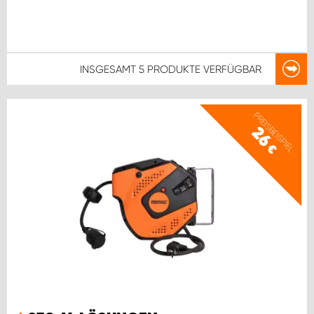
INSGESAMT
5 PRODUKTE
VERFÜGBAR
PREISBEISPIEL
26
€