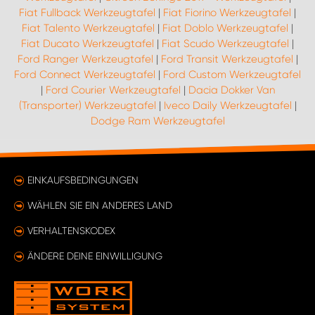
Fiat Fullback Werkzeugtafel
|
Fiat Fiorino Werkzeugtafel
|
Fiat Talento Werkzeugtafel
|
Fiat Doblo Werkzeugtafel
|
Fiat Ducato Werkzeugtafel
|
Fiat Scudo Werkzeugtafel
|
Ford Ranger Werkzeugtafel
|
Ford Transit Werkzeugtafel
|
Ford Connect Werkzeugtafel
|
Ford Custom Werkzeugtafel
|
Ford Courier Werkzeugtafel
|
Dacia Dokker Van
(Transporter) Werkzeugtafel
|
Iveco Daily Werkzeugtafel
|
Dodge Ram Werkzeugtafel
EINKAUFSBEDINGUNGEN
WÄHLEN SIE EIN ANDERES LAND
VERHALTENSKODEX
ÄNDERE DEINE EINWILLIGUNG