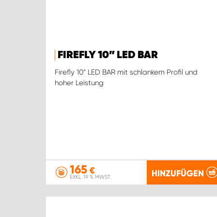
FIREFLY 10” LED BAR
Firefly 10“ LED BAR mit schlankem Profil und
hoher Leistung
165
€
HINZUFÜGEN
EXKL. 19 % MWST.