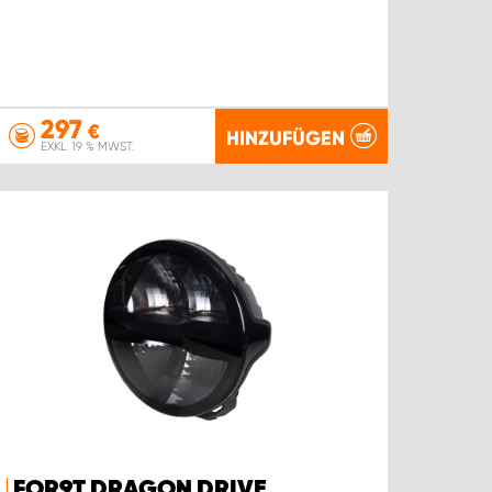
297
€
HINZUFÜGEN
EXKL. 19 % MWST.
FOR9T DRAGON DRIVE