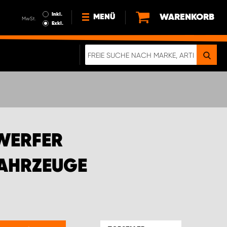
Inkl.
WARENKORB
MENÜ
MwSt.
Exkl.
NEWS
ÜBER UNS
NACHHALTIGKEIT
DIGITALE BROSCHÜRE
ELEKTRO-FAHRZEUGE
WERFER
FAQ
IMPRESSUM
FAHRZEUGE
DATENSCHUTZ
EIN RICHTIGER CRASH-TEST