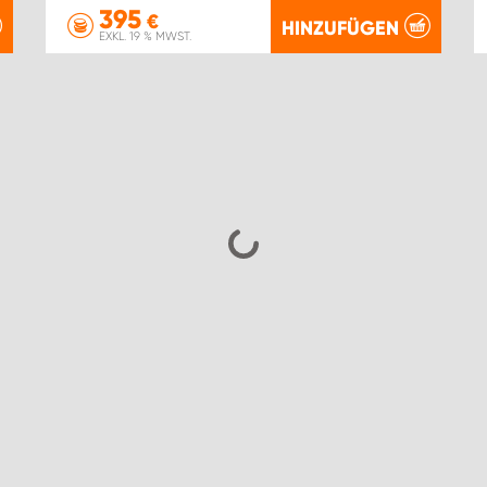
395
€
HINZUFÜGEN
EXKL. 19 % MWST.