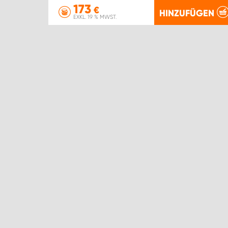
173
€
HINZUFÜGEN
EXKL. 19 % MWST.