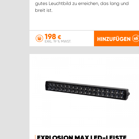
gutes Leuchtbild zu erreichen, das lang und
breit ist.
198
€
HINZUFÜGEN
EXKL. 19 % MWST.
EXPLOSION MAX LED-LEISTE