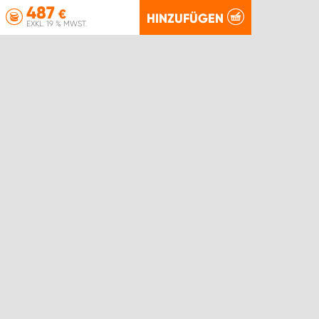
487
€
HINZUFÜGEN
EXKL. 19 % MWST.