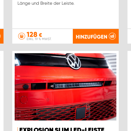
Länge und Breite der Leiste.
128
€
HINZUFÜGEN
EXKL. 19 % MWST.
EXPLOSION SLIM LED-LEISTE