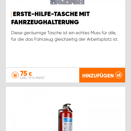
WORK SYSTEM ROSTOCK
ERSTE-HILFE-TASCHE MIT
WORK SYSTEM STUTTGART
FAHRZEUGHALTERUNG
Diese geräumige Tasche ist ein echtes Muss für alle,
für die das Fahrzeug gleichzeitig der Arbeitsplatz ist.
75
€
HINZUFÜGEN
EXKL. 19 % MWST.