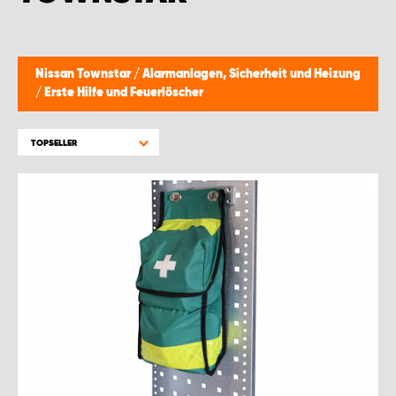
WORK SYSTEM GERA
WORK SYSTEM HAMBURG
Nissan Townstar
/
Alarmanlagen, Sicherheit und Heizung
/
Erste Hilfe und Feuerlöscher
WORK SYSTEM LEIPZIG/HALLE
TOPSELLER
WORK SYSTEM LUDWIGSHAFEN
WORK SYSTEM MAGDEBURG
WORK SYSTEM MÜNCHEN
WORK SYSTEM OSNABRÜCK
WORK SYSTEM RHEINLAND