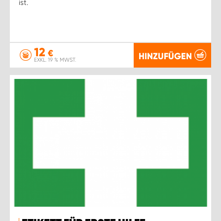
ist.
12
€
HINZUFÜGEN
EXKL. 19 % MWST.