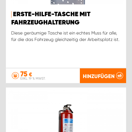
WORK SYSTEM ROSTOCK
ERSTE-HILFE-TASCHE MIT
WORK SYSTEM STUTTGART
FAHRZEUGHALTERUNG
Diese geräumige Tasche ist ein echtes Muss für alle,
für die das Fahrzeug gleichzeitig der Arbeitsplatz ist.
75
€
HINZUFÜGEN
EXKL. 19 % MWST.