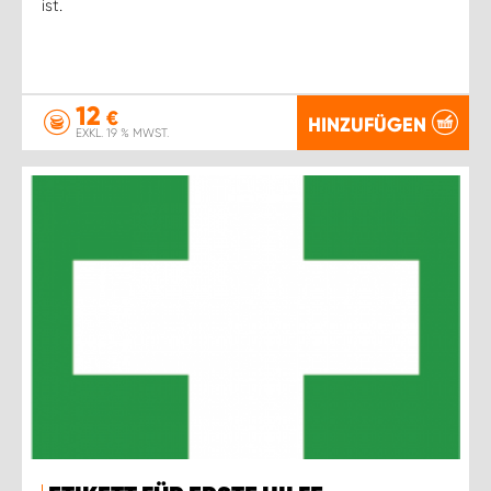
ist.
12
€
HINZUFÜGEN
EXKL. 19 % MWST.