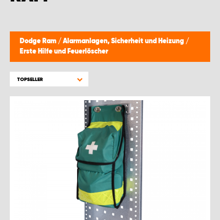
WORK SYSTEM GERA
WORK SYSTEM HAMBURG
Dodge Ram
/
Alarmanlagen, Sicherheit und Heizung
/
Erste Hilfe und Feuerlöscher
WORK SYSTEM LEIPZIG/HALLE
TOPSELLER
WORK SYSTEM LUDWIGSHAFEN
WORK SYSTEM MAGDEBURG
WORK SYSTEM MÜNCHEN
WORK SYSTEM OSNABRÜCK
WORK SYSTEM RHEINLAND