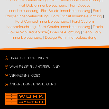
Fiorino Innenbeleuchtung
|
Fiat Talento Innenbeleuchtung
|
Fiat Doblo Innenbeleuchtung
|
Fiat Ducato
Innenbeleuchtung
|
Fiat Scudo Innenbeleuchtung
|
Ford
Ranger Innenbeleuchtung
|
Ford Transit Innenbeleuchtung
|
Ford Connect Innenbeleuchtung
|
Ford Custom
Innenbeleuchtung
|
Ford Courier Innenbeleuchtung
|
Dacia
Dokker Van (Transporter) Innenbeleuchtung
|
Iveco Daily
Innenbeleuchtung
|
Dodge Ram Innenbeleuchtung
EINKAUFSBEDINGUNGEN
WÄHLEN SIE EIN ANDERES LAND
VERHALTENSKODEX
ÄNDERE DEINE EINWILLIGUNG