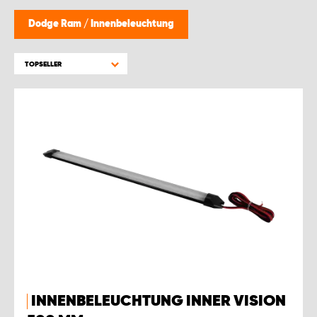
WORK SYSTEM GERA
Dodge Ram
/
Innenbeleuchtung
WORK SYSTEM HAMBURG
TOPSELLER
WORK SYSTEM LEIPZIG/HALLE
WORK SYSTEM LUDWIGSHAFEN
WORK SYSTEM MAGDEBURG
WORK SYSTEM MÜNCHEN
WORK SYSTEM OSNABRÜCK
WORK SYSTEM RHEINLAND
INNENBELEUCHTUNG INNER VISION