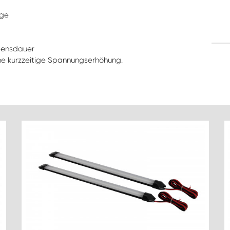
age
bensdauer
ne kurzzeitige Spannungserhöhung.