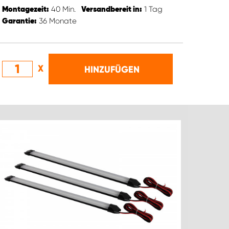
40
Min.
1
Tag
Montagezeit:
Versandbereit in:
36
Monate
Garantie:
X
HINZUFÜGEN