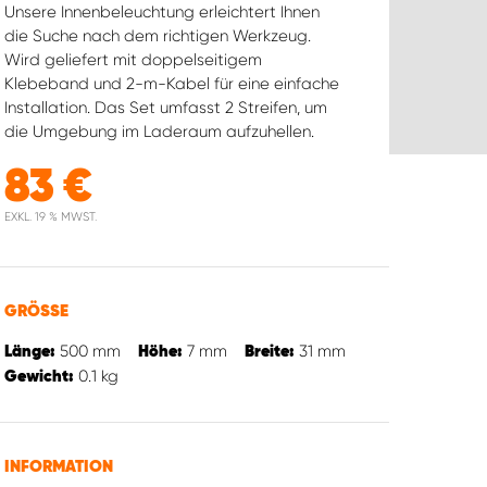
Unsere Innenbeleuchtung erleichtert Ihnen
die Suche nach dem richtigen Werkzeug.
Wird geliefert mit doppelseitigem
Klebeband und 2-m-Kabel für eine einfache
Installation. Das Set umfasst 2 Streifen, um
die Umgebung im Laderaum aufzuhellen.
83
€
EXKL. 19 % MWST.
GRÖSSE
500
mm
7
mm
31
mm
Länge:
Höhe:
Breite:
0.1
kg
Gewicht:
INFORMATION