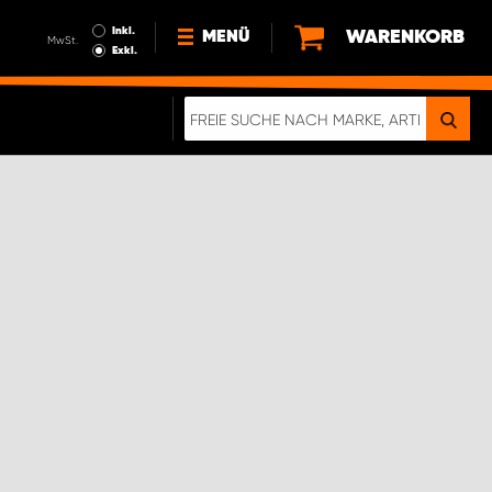
Inkl.
WARENKORB
MENÜ
MwSt.
Exkl.
NEWS
ÜBER UNS
NACHHALTIGKEIT
DIGITALE BROSCHÜRE
ELEKTRO-FAHRZEUGE
FAQ
IMPRESSUM
DATENSCHUTZ
EIN RICHTIGER CRASH-TEST