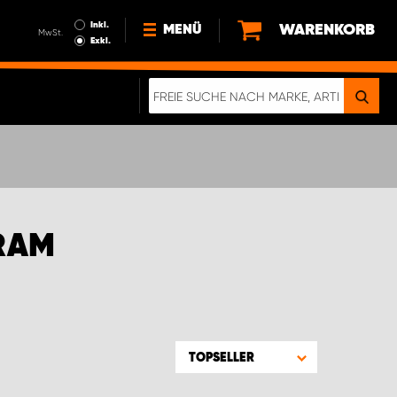
Inkl.
WARENKORB
MENÜ
MwSt.
Exkl.
NEWS
ÜBER UNS
NACHHALTIGKEIT
DIGITALE BROSCHÜRE
ELEKTRO-FAHRZEUGE
RAM
FAQ
IMPRESSUM
DATENSCHUTZ
EIN RICHTIGER CRASH-TEST
TOPSELLER