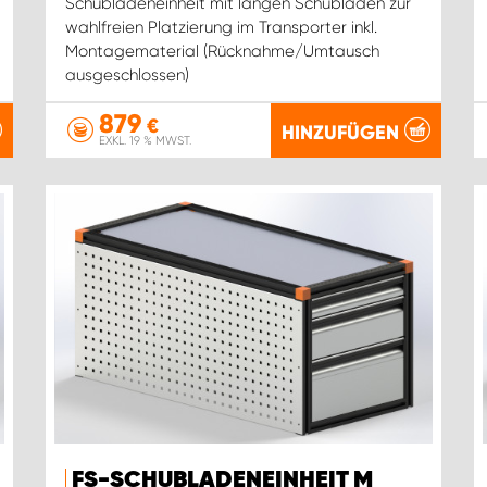
Schubladeneinheit mit langen Schubladen zur
wahlfreien Platzierung im Transporter inkl.
Montagematerial (Rücknahme/Umtausch
ausgeschlossen)
879
€
HINZUFÜGEN
EXKL. 19 % MWST.
FS-SCHUBLADENEINHEIT M