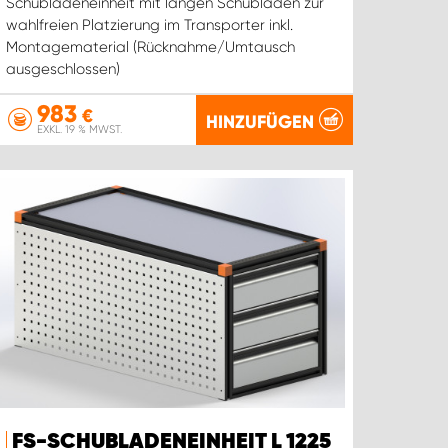
Schubladeneinheit mit langen Schubladen zur
wahlfreien Platzierung im Transporter inkl.
Montagematerial (Rücknahme/Umtausch
ausgeschlossen)
983
€
HINZUFÜGEN
EXKL. 19 % MWST.
FS-SCHUBLADENEINHEIT L 1225