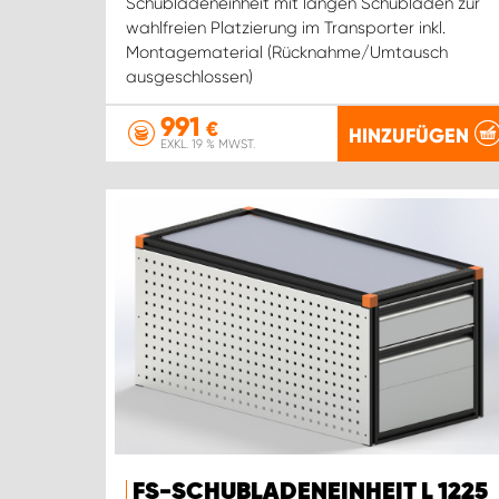
Schubladeneinheit mit langen Schubladen zur
wahlfreien Platzierung im Transporter inkl.
Montagematerial (Rücknahme/Umtausch
ausgeschlossen)
991
€
HINZUFÜGEN
EXKL. 19 % MWST.
FS-SCHUBLADENEINHEIT L 1225