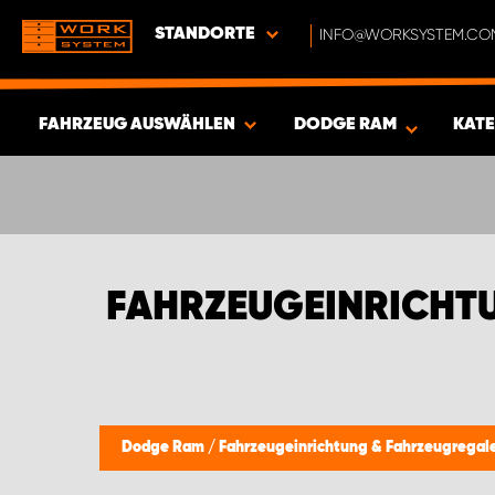
STANDORTE
INFO@WORKSYSTEM.CO
FAHRZEUG AUSWÄHLEN
DODGE RAM
KAT
ERGEBNISSE ANZEIGEN -
336
ARTIKEL
FAHRZEUGEINRICHT
Dodge Ram
/
Fahrzeugeinrichtung & Fahrzeugregal