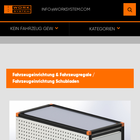
INFO@WORKSYSTEM.COM
FINDEN SIE EINEN STANDORT
IN IHRER NÄHE
KEIN FAHRZEUG GEWÄHLT
KATEGORIEN
ZUR KARTE
KEY ACCOUNT GERMANY
Fahrzeugeinrichtung & Fahrzeugregale
/
Fahrzeugeinrichtung Schubladen
ONLINE-/DIREKTKUNDENVERTRIEB
WORK SYSTEM BERLIN
WORK SYSTEM FRANKFURT (MAIN)