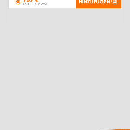
€
HINZUFÜGEN
EXKL. 19 % MWST.