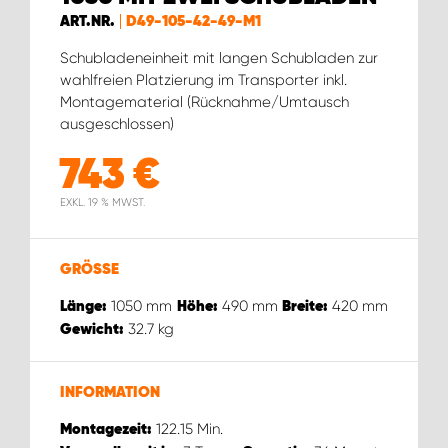
WORK SYSTEM ROSTOCK
ART.NR.
D49-105-42-49-M1
WORK SYSTEM STUTTGART
Schubladeneinheit mit langen Schubladen zur
wahlfreien Platzierung im Transporter inkl.
Montagematerial (Rücknahme/Umtausch
ausgeschlossen)
743
€
EXKL. 19 % MWST.
GRÖSSE
1050
mm
490
mm
420
mm
Länge:
Höhe:
Breite:
32.7
kg
Gewicht:
INFORMATION
122.15
Min.
Montagezeit: