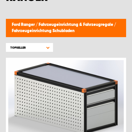
WORK SYSTEM GERA
WORK SYSTEM HAMBURG
Ford Ranger
/
Fahrzeugeinrichtung & Fahrzeugregale
/
Fahrzeugeinrichtung Schubladen
WORK SYSTEM LEIPZIG/HALLE
TOPSELLER
WORK SYSTEM LUDWIGSHAFEN
WORK SYSTEM MAGDEBURG
WORK SYSTEM MÜNCHEN
WORK SYSTEM OSNABRÜCK
WORK SYSTEM RHEINLAND