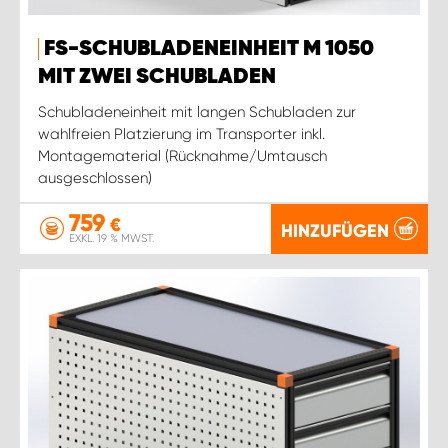
WORK SYSTEM ROSTOCK
FS-SCHUBLADENEINHEIT M 1050
WORK SYSTEM STUTTGART
MIT ZWEI SCHUBLADEN
Schubladeneinheit mit langen Schubladen zur
wahlfreien Platzierung im Transporter inkl.
Montagematerial (Rücknahme/Umtausch
ausgeschlossen)
759
€
HINZUFÜGEN
EXKL. 19 % MWST.