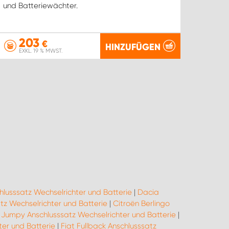
und Batteriewächter.
203
€
HINZUFÜGEN
EXKL. 19 % MWST.
hlusssatz Wechselrichter und Batterie
|
Dacia
z Wechselrichter und Batterie
|
Citroën Berlingo
 Jumpy Anschlusssatz Wechselrichter und Batterie
|
ter und Batterie
|
Fiat Fullback Anschlusssatz