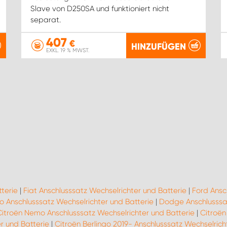
Slave von D250SA und funktioniert nicht
separat.
407
€
HINZUFÜGEN
EXKL. 19 % MWST.
terie
|
Fiat Anschlusssatz Wechselrichter und Batterie
|
Ford Ansc
o Anschlusssatz Wechselrichter und Batterie
|
Dodge Anschlusssat
Citroën Nemo Anschlusssatz Wechselrichter und Batterie
|
Citroën
r und Batterie
|
Citroën Berlingo 2019- Anschlusssatz Wechselrich