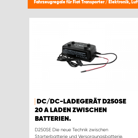
Fahrzeugregale für Fiat Transporter
/
Elektronik, Lu
DC/DC-LADEGERÄT D250SE
20 A LADEN ZWISCHEN
BATTERIEN.
D250SE Die neue Technik zwischen
Starterbatterie und Versorgungsbatterie.