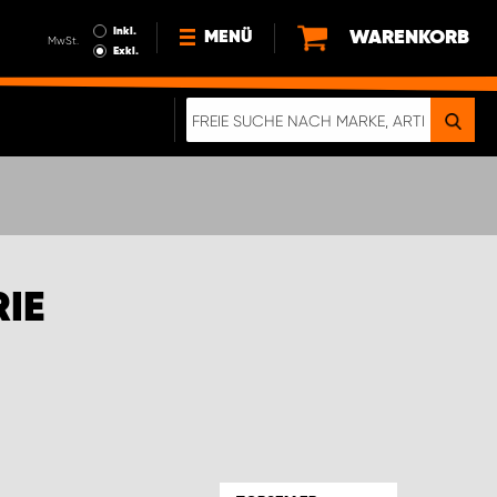
Inkl.
WARENKORB
MENÜ
MwSt.
Exkl.
NEWS
ÜBER UNS
NACHHALTIGKEIT
DIGITALE BROSCHÜRE
ELEKTRO-FAHRZEUGE
IE
FAQ
IMPRESSUM
DATENSCHUTZ
EIN RICHTIGER CRASH-TEST