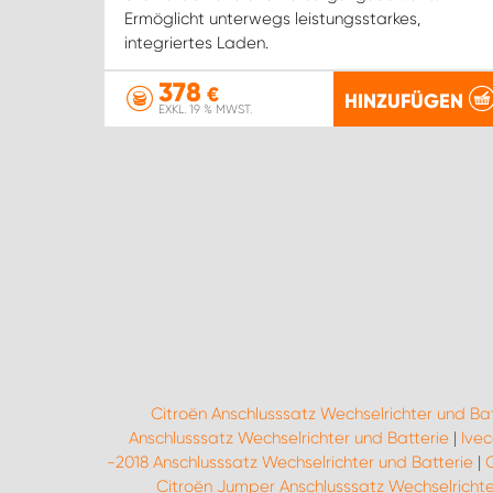
Ermöglicht unterwegs leistungsstarkes,
integriertes Laden.
378
€
HINZUFÜGEN
EXKL. 19 % MWST.
Citroën Anschlusssatz Wechselrichter und Bat
Anschlusssatz Wechselrichter und Batterie
|
Ivec
-2018 Anschlusssatz Wechselrichter und Batterie
|
Citroën Jumper Anschlusssatz Wechselrichte