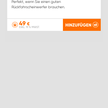
Perfekt, wenn Sie einen guten
Rückfahrscheinwerfer brauchen.
49
€
HINZUFÜGEN
EXKL. 19 % MWST.