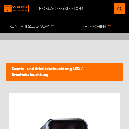
INFO@WORKSYSTEM.COM
FINDEN SIE EINEN STANDORT
IN IHRER NÄHE
KEIN FAHRZEUG GEWÄHLT
KATEGORIEN
ZUR KARTE
KEY ACCOUNT GERMANY
Zusatz- und Arbeitsbeleuchtung LED
/
Arbeitsbeleuchtung
ONLINE-/DIREKTKUNDENVERTRIEB
WORK SYSTEM BERLIN
WORK SYSTEM FRANKFURT (MAIN)