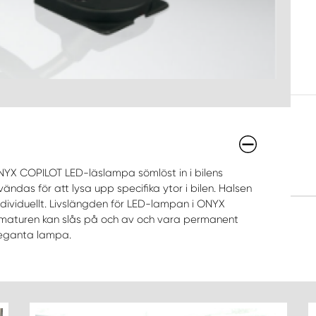
YX COPILOT LED-läslampa sömlöst in i bilens
ndas för att lysa upp specifika ytor i bilen. Halsen
individuellt. Livslängden för LED-lampan i ONYX
Armaturen kan slås på och av och vara permanent
leganta lampa.