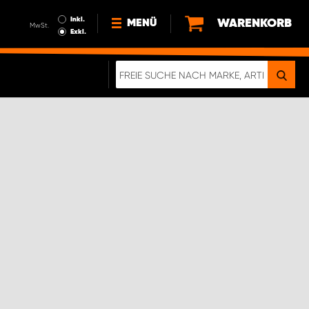
Inkl.
WARENKORB
MENÜ
MwSt.
Exkl.
NEWS
ÜBER UNS
NACHHALTIGKEIT
DIGITALE BROSCHÜRE
ELEKTRO-FAHRZEUGE
FAQ
IMPRESSUM
DATENSCHUTZ
EIN RICHTIGER CRASH-TEST