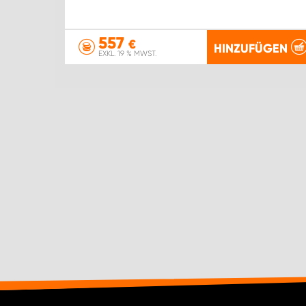
557
€
HINZUFÜGEN
EXKL. 19 % MWST.