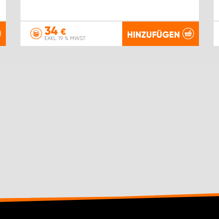
34
€
HINZUFÜGEN
EXKL. 19 % MWST.