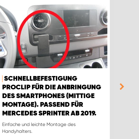
SCHNELLBEFESTIGUNG
SCH
PROCLIP FÜR DIE ANBRINGUNG
PRO
DES SMARTPHONES (MITTIGE
DES
MONTAGE). PASSEND FÜR
MON
MERCEDES SPRINTER AB 2019.
CAD
Einfache und leichte Montage des
Einfac
Handyhalters.
Handyh