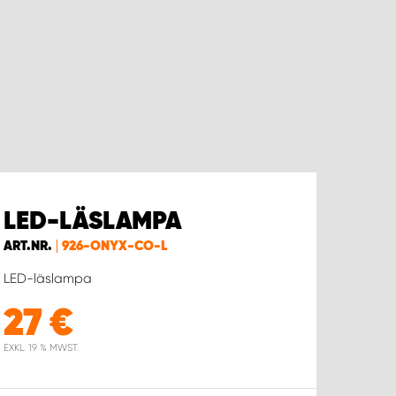
LED-LÄSLAMPA
ART.NR.
926-ONYX-CO-L
LED-läslampa
27
€
EXKL. 19 % MWST.