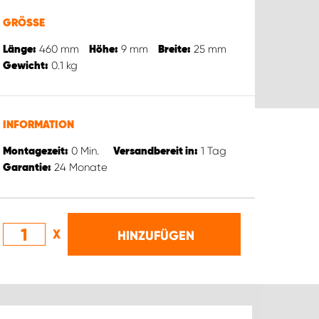
GRÖSSE
460
mm
9
mm
25
mm
Länge:
Höhe:
Breite:
0.1
kg
Gewicht:
INFORMATION
0
Min.
1
Tag
Montagezeit:
Versandbereit in:
24
Monate
Garantie:
X
HINZUFÜGEN