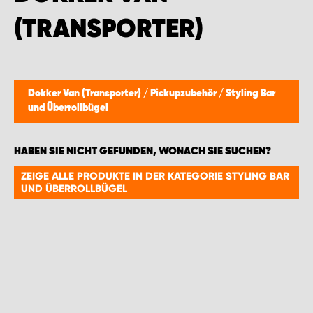
WORK SYSTEM GERA
(TRANSPORTER)
WORK SYSTEM HAMBURG
WORK SYSTEM LEIPZIG/HALLE
Dokker Van (Transporter)
/
Pickupzubehör
/
Styling Bar
und Überrollbügel
WORK SYSTEM LUDWIGSHAFEN
HABEN SIE NICHT GEFUNDEN, WONACH SIE SUCHEN?
WORK SYSTEM MAGDEBURG
ZEIGE ALLE PRODUKTE IN DER KATEGORIE STYLING BAR
UND ÜBERROLLBÜGEL
WORK SYSTEM MÜNCHEN
WORK SYSTEM OSNABRÜCK
WORK SYSTEM RHEINLAND