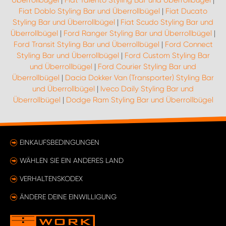
Überrollbügel
|
Fiat Talento Styling Bar und Überrollbügel
|
Fiat Doblo Styling Bar und Überrollbügel
|
Fiat Ducato
Styling Bar und Überrollbügel
|
Fiat Scudo Styling Bar und
Überrollbügel
|
Ford Ranger Styling Bar und Überrollbügel
|
Ford Transit Styling Bar und Überrollbügel
|
Ford Connect
Styling Bar und Überrollbügel
|
Ford Custom Styling Bar
und Überrollbügel
|
Ford Courier Styling Bar und
Überrollbügel
|
Dacia Dokker Van (Transporter) Styling Bar
und Überrollbügel
|
Iveco Daily Styling Bar und
Überrollbügel
|
Dodge Ram Styling Bar und Überrollbügel
EINKAUFSBEDINGUNGEN
WÄHLEN SIE EIN ANDERES LAND
VERHALTENSKODEX
ÄNDERE DEINE EINWILLIGUNG