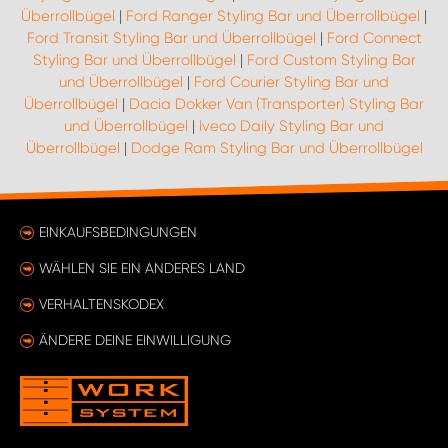
Überrollbügel
|
Ford Ranger Styling Bar und Überrollbügel
|
Ford Transit Styling Bar und Überrollbügel
|
Ford Connect
Styling Bar und Überrollbügel
|
Ford Custom Styling Bar
und Überrollbügel
|
Ford Courier Styling Bar und
Überrollbügel
|
Dacia Dokker Van (Transporter) Styling Bar
und Überrollbügel
|
Iveco Daily Styling Bar und
Überrollbügel
|
Dodge Ram Styling Bar und Überrollbügel
EINKAUFSBEDINGUNGEN
WÄHLEN SIE EIN ANDERES LAND
VERHALTENSKODEX
ÄNDERE DEINE EINWILLIGUNG