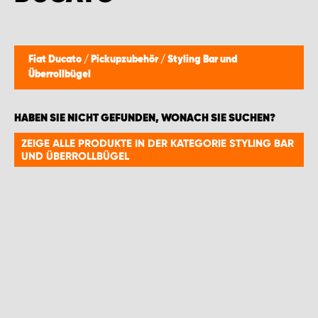
WORK SYSTEM GERA
WORK SYSTEM HAMBURG
Fiat Ducato
/
Pickupzubehör
/
Styling Bar und
Überrollbügel
WORK SYSTEM LEIPZIG/HALLE
HABEN SIE NICHT GEFUNDEN, WONACH SIE SUCHEN?
WORK SYSTEM LUDWIGSHAFEN
ZEIGE ALLE PRODUKTE IN DER KATEGORIE STYLING BAR
UND ÜBERROLLBÜGEL
WORK SYSTEM MAGDEBURG
WORK SYSTEM MÜNCHEN
WORK SYSTEM OSNABRÜCK
WORK SYSTEM RHEINLAND