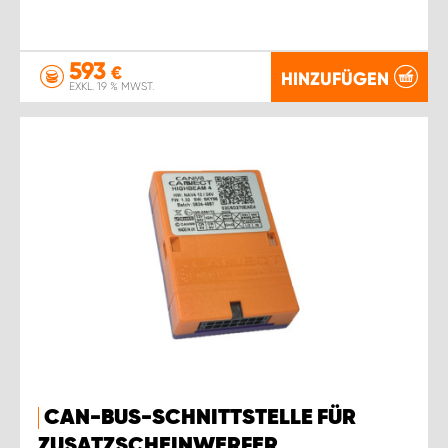
593
€
HINZUFÜGEN
EXKL. 19 % MWST.
CAN-BUS-SCHNITTSTELLE FÜR
ZUSATZSCHEINWERFER,