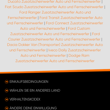
Ducato Zusatzscheinwerfer Auto und Fernscheinwerfer
|
Fiat Scudo Zusatzscheinwerfer Auto und Fernscheinwerfer
|
Ford Ranger Zusatzscheinwerfer Auto und
Fernscheinwerfer
|
Ford Transit Zusatzscheinwerfer Auto
und Fernscheinwerfer
|
Ford Connect Zusatzscheinwerfer
Auto und Fernscheinwerfer
|
Ford Custom
Zusatzscheinwerfer Auto und Fernscheinwerfer
|
Ford
Courier Zusatzscheinwerfer Auto und Fernscheinwerfer
|
Dacia Dokker Van (Transporter) Zusatzscheinwerfer Auto
und Fernscheinwerfer
|
Iveco Daily Zusatzscheinwerfer
Auto und Fernscheinwerfer
|
Dodge Ram
Zusatzscheinwerfer Auto und Fernscheinwerfer
EINKAUFSBEDINGUNGEN
WÄHLEN SIE EIN ANDERES LAND
VERHALTENSKODEX
ÄNDERE DEINE EINWILLIGUNG