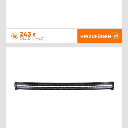
243
€
HINZUFÜGEN
EXKL. 19 % MWST.