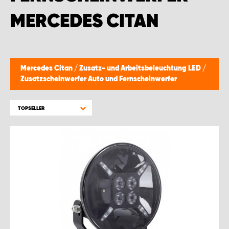
WORK SYSTEM GERA
MERCEDES CITAN
WORK SYSTEM HAMBURG
WORK SYSTEM LEIPZIG/HALLE
Mercedes Citan
/
Zusatz- und Arbeitsbeleuchtung LED
/
Zusatzscheinwerfer Auto und Fernscheinwerfer
WORK SYSTEM LUDWIGSHAFEN
TOPSELLER
WORK SYSTEM MAGDEBURG
WORK SYSTEM MÜNCHEN
WORK SYSTEM OSNABRÜCK
WORK SYSTEM RHEINLAND