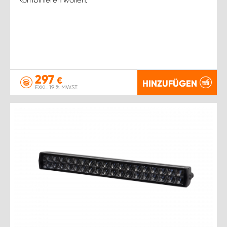
297
€
HINZUFÜGEN
EXKL. 19 % MWST.