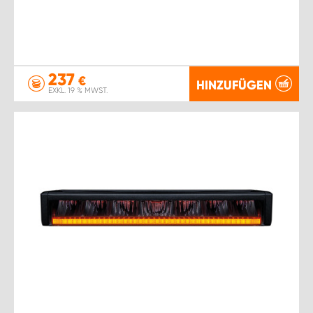
237
€
HINZUFÜGEN
EXKL. 19 % MWST.