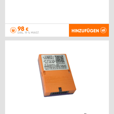
98
€
HINZUFÜGEN
EXKL. 19 % MWST.