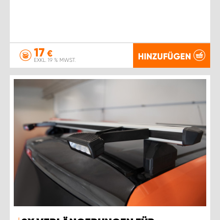
17
€
HINZUFÜGEN
EXKL. 19 % MWST.