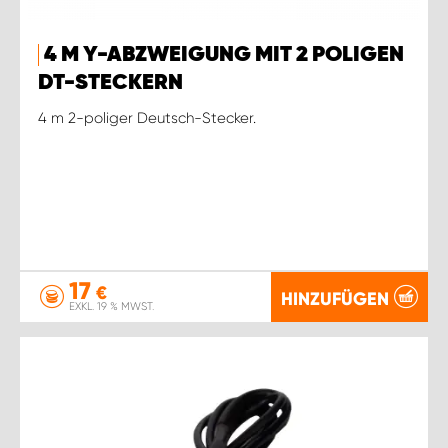
4 M Y-ABZWEIGUNG MIT 2 POLIGEN
DT-STECKERN
4 m 2-poliger Deutsch-Stecker.
17
€
HINZUFÜGEN
EXKL. 19 % MWST.