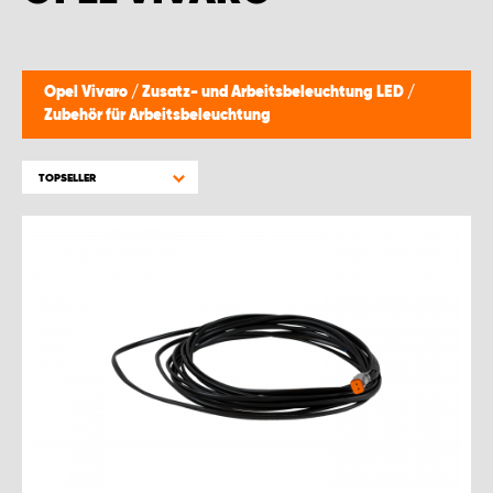
WORK SYSTEM GERA
WORK SYSTEM HAMBURG
Opel Vivaro
/
Zusatz- und Arbeitsbeleuchtung LED
/
Zubehör für Arbeitsbeleuchtung
WORK SYSTEM LEIPZIG/HALLE
TOPSELLER
WORK SYSTEM LUDWIGSHAFEN
WORK SYSTEM MAGDEBURG
WORK SYSTEM MÜNCHEN
WORK SYSTEM OSNABRÜCK
WORK SYSTEM RHEINLAND