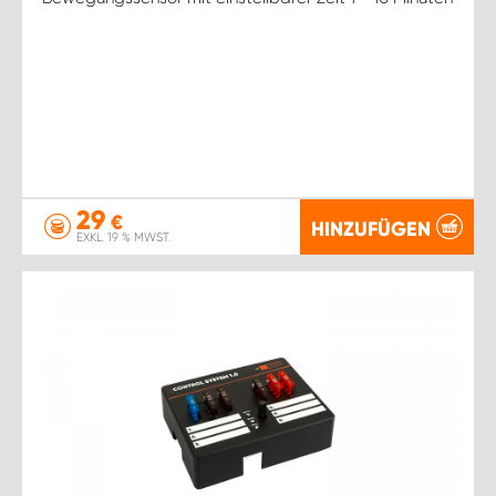
29
€
HINZUFÜGEN
EXKL. 19 % MWST.