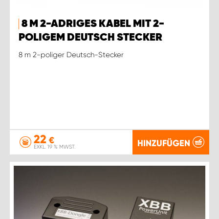
WORK SYSTEM ROSTOCK
8 M 2-ADRIGES KABEL MIT 2-
WORK SYSTEM STUTTGART
POLIGEM DEUTSCH STECKER
8 m 2-poliger Deutsch-Stecker
22
€
HINZUFÜGEN
EXKL. 19 % MWST.