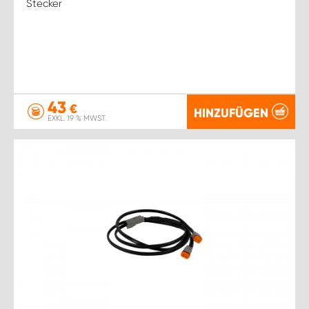
Stecker
43
€
HINZUFÜGEN
EXKL. 19 % MWST.