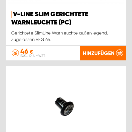
WORK SYSTEM ROSTOCK
V-LINE SLIM GERICHTETE
WORK SYSTEM STUTTGART
WARNLEUCHTE (PC)
Gerichtete SlimLine Warnleuchte außenliegend.
Zugelassen REG 65.
46
€
HINZUFÜGEN
EXKL. 19 % MWST.