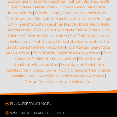
Dodge Gerichtete Kennleuchten
|
Citroën Berlingo -2018
Gerichtete Kennleuchten
|
Citroën Nemo Gerichtete
Kennleuchten
|
Citroën Jumpy Gerichtete Kennleuchten
|
Citroën Jumper Gerichtete Kennleuchten
|
Citroën Berlingo
2019- Gerichtete Kennleuchten
|
Fiat Fullback Gerichtete
Kennleuchten
|
Fiat Fiorino Gerichtete Kennleuchten
|
Fiat
Talento Gerichtete Kennleuchten
|
Fiat Doblo Gerichtete
Kennleuchten
|
Fiat Ducato Gerichtete Kennleuchten
|
Fiat
Scudo Gerichtete Kennleuchten
|
Ford Ranger Gerichtete
Kennleuchten
|
Ford Transit Gerichtete Kennleuchten
|
Ford
Connect Gerichtete Kennleuchten
|
Ford Custom
Gerichtete Kennleuchten
|
Ford Courier Gerichtete
Kennleuchten
|
Dacia Dokker Van (Transporter) Gerichtete
Kennleuchten
|
Iveco Daily Gerichtete Kennleuchten
|
Dodge Ram Gerichtete Kennleuchten
EINKAUFSBEDINGUNGEN
WÄHLEN SIE EIN ANDERES LAND