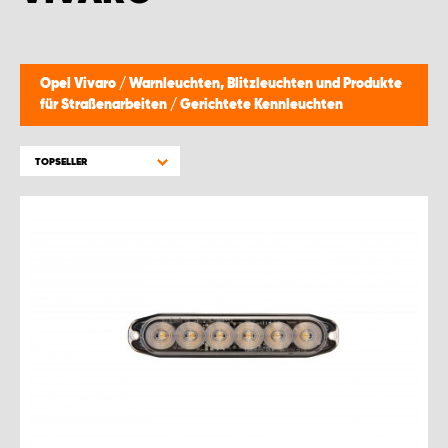
WORK SYSTEM GERA
WORK SYSTEM HAMBURG
Opel Vivaro
/
Warnleuchten, Blitzleuchten und Produkte
für Straßenarbeiten
/
Gerichtete Kennleuchten
WORK SYSTEM LEIPZIG/HALLE
TOPSELLER
WORK SYSTEM LUDWIGSHAFEN
WORK SYSTEM MAGDEBURG
WORK SYSTEM MÜNCHEN
WORK SYSTEM OSNABRÜCK
WORK SYSTEM RHEINLAND