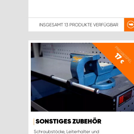
INSGESAMT
13 PRODUKTE
VERFÜGBAR
PREISBEISPIEL
17
€
SONSTIGES ZUBEHÖR
Schraubstöcke, Leiterhalter und