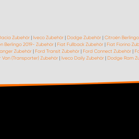
Dacia Zubehör
|
Iveco Zubehör
|
Dodge Zubehör
|
Citroën Berling
ën Berlingo 2019- Zubehör
|
Fiat Fullback Zubehör
|
Fiat Fiorino Zu
Ranger Zubehör
|
Ford Transit Zubehör
|
Ford Connect Zubehör
|
F
 Van (Transporter) Zubehör
|
Iveco Daily Zubehör
|
Dodge Ram Z