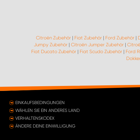
Citroën Zubehör
|
Fiat Zubehör
|
Ford Zubehör
|
Jumpy Zubehör
|
Citroën Jumper Zubehör
|
Citro
Fiat Ducato Zubehör
|
Fiat Scudo Zubehör
|
Ford 
Dokker
EINKAUFSBEDINGUNGEN
WÄHLEN SIE EIN ANDERES LAND
VERHALTENSKODEX
ÄNDERE DEINE EINWILLIGUNG