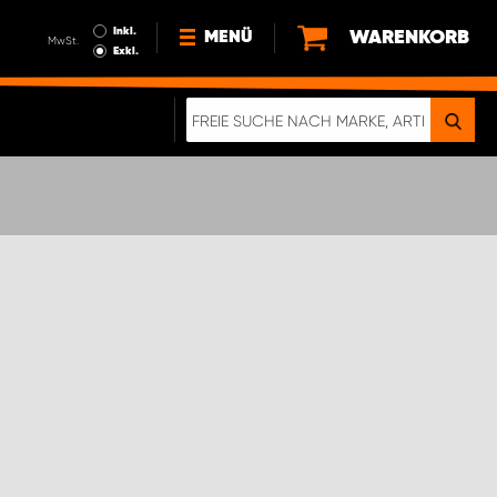
Inkl.
WARENKORB
MENÜ
MwSt.
Exkl.
NEWS
ÜBER UNS
NACHHALTIGKEIT
DIGITALE BROSCHÜRE
ELEKTRO-FAHRZEUGE
FAQ
IMPRESSUM
DATENSCHUTZ
EIN RICHTIGER CRASH-TEST