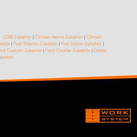
o -2018 Zubehör
|
Citroën Nemo Zubehör
|
Citroën
behör
|
Fiat Talento Zubehör
|
Fiat Doblo Zubehör
|
ord Custom Zubehör
|
Ford Courier Zubehör
|
Dacia
ubehör