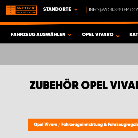
STANDORTE
INFO@WORKSYSTEM.CO
FAHRZEUG AUSWÄHLEN
OPEL VIVARO
KA
ERGEBNISSE ANZEIGEN -
412
ARTIKEL
ZUBEHÖR OPEL VIV
Opel Vivaro
/
Fahrzeugeinrichtung & Fahrzeugregal