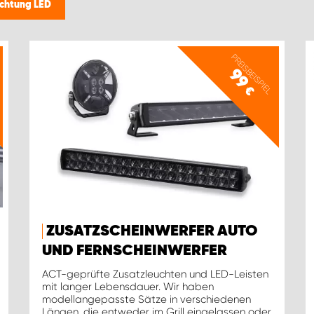
uchtung LED
PREISBEISPIEL
99
€
ZUSATZSCHEINWERFER AUTO
UND FERNSCHEINWERFER
ACT-geprüfte Zusatzleuchten und LED-Leisten
mit langer Lebensdauer. Wir haben
modellangepasste Sätze in verschiedenen
Längen, die entweder im Grill eingelassen oder