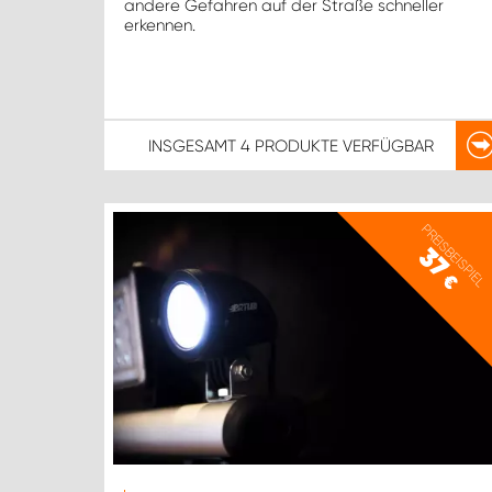
andere Gefahren auf der Straße schneller
erkennen.
INSGESAMT
4 PRODUKTE
VERFÜGBAR
PREISBEISPIEL
37
€