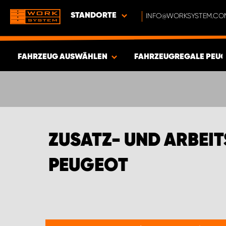
STANDORTE
INFO@WORKSYSTEM.CO
FAHRZEUG AUSWÄHLEN
FAHRZEUGREGALE PEU
ERGEBNISSE ANZEIGEN -
537
ARTIKEL
ZUSATZ- UND ARBEI
PEUGEOT