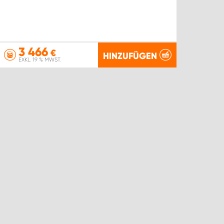
3 466
€
HINZUFÜGEN
EXKL. 19 % MWST.