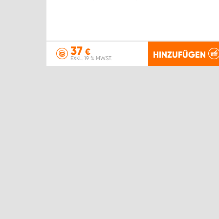
37
€
HINZUFÜGEN
EXKL. 19 % MWST.