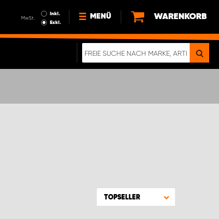
Inkl.
WARENKORB
MENÜ
MwSt.
Exkl.
NEWS
ÜBER UNS
NACHHALTIGKEIT
DIGITALE BROSCHÜRE
ELEKTRO-FAHRZEUGE
FAQ
IMPRESSUM
DATENSCHUTZ
EIN RICHTIGER CRASH-TEST
TOPSELLER