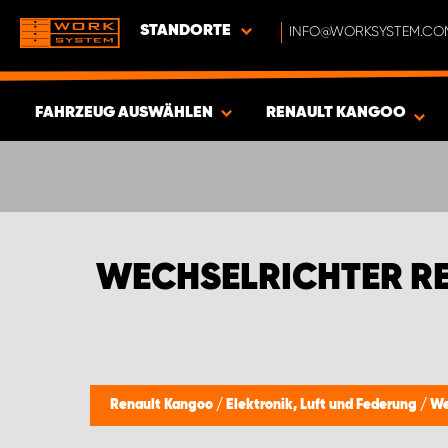
STANDORTE
INFO@WORKSYSTEM.CO
FAHRZEUG AUSWÄHLEN
RENAULT KANGOO
ERGEBNISSE ANZEIGEN -
417
ARTIKEL
WECHSELRICHTER R
Renault Kangoo
/
Elektronik, Luft und Federung
/
We