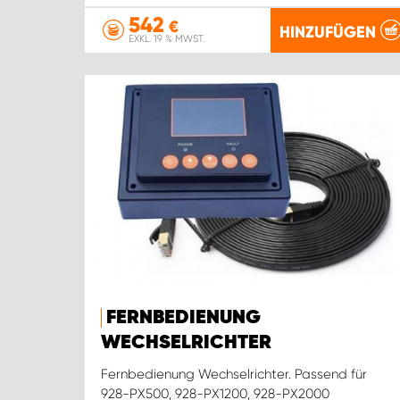
542
€
HINZUFÜGEN
EXKL. 19 % MWST.
FERNBEDIENUNG
WECHSELRICHTER
Fernbedienung Wechselrichter. Passend für
928-PX500, 928-PX1200, 928-PX2000