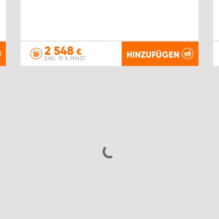
2 548
€
HINZUFÜGEN
EXKL. 19 % MWST.