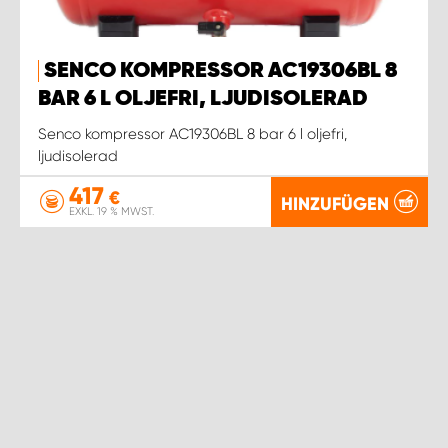
SENCO KOMPRESSOR AC19306BL 8
BAR 6 L OLJEFRI, LJUDISOLERAD
Senco kompressor AC19306BL 8 bar 6 l oljefri,
ljudisolerad
417
€
HINZUFÜGEN
EXKL. 19 % MWST.