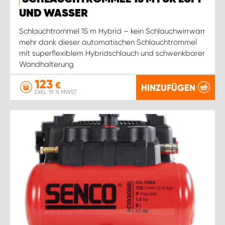
WORK SYSTEM ROSTOCK
UND WASSER
WORK SYSTEM STUTTGART
Schlauchtrommel 15 m Hybrid – kein Schlauchwirrwarr
mehr dank dieser automatischen Schlauchtrommel
mit superflexiblem Hybridschlauch und schwenkbarer
Wandhalterung
123
€
HINZUFÜGEN
EXKL. 19 % MWST.