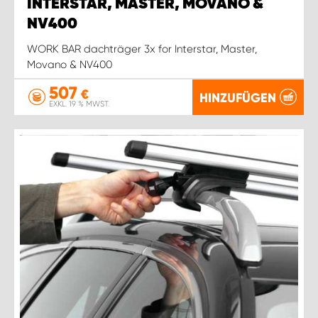
WORK SYSTEM ROSTOCK
INTERSTAR, MASTER, MOVANO &
NV400
WORK SYSTEM STUTTGART
WORK BAR dachträger 3x for Interstar, Master,
Movano & NV400
507
€
HINZUFÜGEN
EXKL. 19 % MWST.