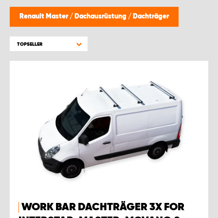
WORK SYSTEM GERA
Renault Master
/
Dachausrüstung
/
Dachträger
WORK SYSTEM HAMBURG
TOPSELLER
WORK SYSTEM LEIPZIG/HALLE
WORK SYSTEM LUDWIGSHAFEN
WORK SYSTEM MAGDEBURG
WORK SYSTEM MÜNCHEN
WORK SYSTEM OSNABRÜCK
WORK SYSTEM RHEINLAND
WORK BAR DACHTRÄGER 3X FOR