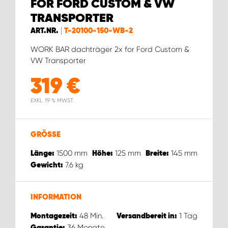
WORK SYSTEM ROSTOCK
FOR FORD CUSTOM & VW
TRANSPORTER
WORK SYSTEM STUTTGART
ART.NR.
T-20100-150-WB-2
WORK BAR dachträger 2x for Ford Custom &
VW Transporter
319
€
EXKL. 19 % MWST.
GRÖSSE
1500
mm
125
mm
145
mm
Länge:
Höhe:
Breite:
7.6
kg
Gewicht:
INFORMATION
48
Min.
1
Tag
Montagezeit:
Versandbereit in:
36
Monate
Garantie: