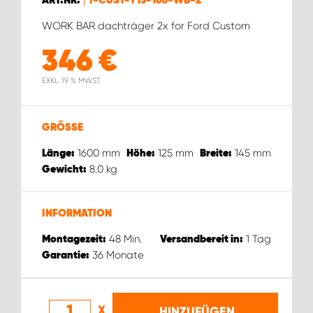
ART.NR.
T-CUST-Y13-160-WB-2
WORK SYSTEM ROSTOCK
WORK BAR dachträger 2x for Ford Custom
WORK SYSTEM STUTTGART
346
€
EXKL. 19 % MWST.
GRÖSSE
1600
mm
125
mm
145
mm
Länge:
Höhe:
Breite:
8.0
kg
Gewicht:
INFORMATION
48
Min.
1
Tag
Montagezeit:
Versandbereit in:
36
Monate
Garantie:
X
HINZUFÜGEN