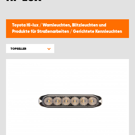
WORK SYSTEM GERA
WORK SYSTEM HAMBURG
Toyota Hi-lux
/
Warnleuchten, Blitzleuchten und
Produkte für Straßenarbeiten
/
Gerichtete Kennleuchten
WORK SYSTEM LEIPZIG/HALLE
TOPSELLER
WORK SYSTEM LUDWIGSHAFEN
WORK SYSTEM MAGDEBURG
WORK SYSTEM MÜNCHEN
WORK SYSTEM OSNABRÜCK
WORK SYSTEM RHEINLAND