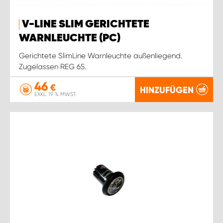
WORK SYSTEM ROSTOCK
V-LINE SLIM GERICHTETE
WORK SYSTEM STUTTGART
WARNLEUCHTE (PC)
Gerichtete SlimLine Warnleuchte außenliegend.
Zugelassen REG 65.
46
€
HINZUFÜGEN
EXKL. 19 % MWST.