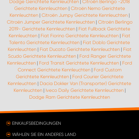
Dodge Gerichtete Kennleuchten
|
Citroën Berlingo -2018
Gerichtete Kennleuchten
|
Citroën Nemo Gerichtete
Kennleuchten
|
Citroën Jumpy Gerichtete Kennleuchten
|
Citroën Jumper Gerichtete Kennleuchten
|
Citroën Berlingo
2019- Gerichtete Kennleuchten
|
Fiat Fullback Gerichtete
Kennleuchten
|
Fiat Fiorino Gerichtete Kennleuchten
|
Fiat
Talento Gerichtete Kennleuchten
|
Fiat Doblo Gerichtete
Kennleuchten
|
Fiat Ducato Gerichtete Kennleuchten
|
Fiat
Scudo Gerichtete Kennleuchten
|
Ford Ranger Gerichtete
Kennleuchten
|
Ford Transit Gerichtete Kennleuchten
|
Ford
Connect Gerichtete Kennleuchten
|
Ford Custom
Gerichtete Kennleuchten
|
Ford Courier Gerichtete
Kennleuchten
|
Dacia Dokker Van (Transporter) Gerichtete
Kennleuchten
|
Iveco Daily Gerichtete Kennleuchten
|
Dodge Ram Gerichtete Kennleuchten
EINKAUFSBEDINGUNGEN
WÄHLEN SIE EIN ANDERES LAND