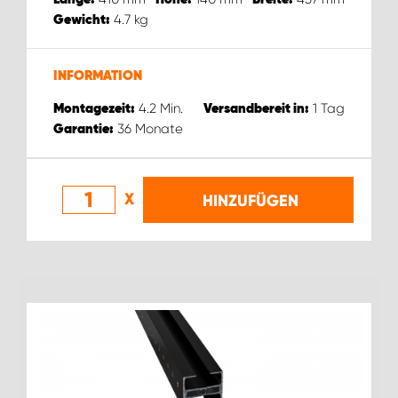
WORK SYSTEM ROSTOCK
4.7
kg
Gewicht:
WORK SYSTEM STUTTGART
INFORMATION
4.2
Min.
1
Tag
Montagezeit:
Versandbereit in:
36
Monate
Garantie:
X
HINZUFÜGEN