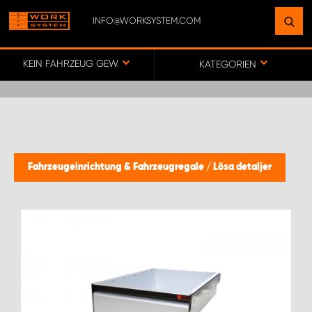
INFO@WORKSYSTEM.COM
FINDEN SIE EINEN STANDORT
IN IHRER NÄHE
KEIN FAHRZEUG GEWÄHLT
KATEGORIEN
ZUR KARTE
KEY ACCOUNT GERMANY
Fahrzeugeinrichtung & Fahrzeugregale
/
Lösa detaljer
ONLINE-/DIREKTKUNDENVERTRIEB
WORK SYSTEM BERLIN
WORK SYSTEM FRANKFURT (MAIN)