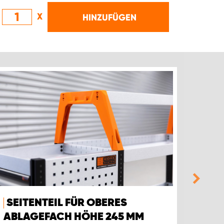
X
HINZUFÜGEN
SEITENTEIL FÜR OBERES
MAT
ABLAGEFACH HÖHE 245 MM
Reduzi