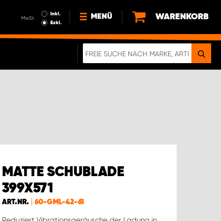
Inkl.
WARENKORB
MENÜ
MwSt.
Exkl.
NEWS
ÜBER UNS
NACHHALTIGKEIT
DIGITALE BROSCHÜRE
ELEKTRO-FAHRZEUGE
FAQ
IMPRESSUM
DATENSCHUTZ
MATTE SCHUBLADE
EIN RICHTIGER CRASH-TEST
399X571
ART.NR.
60-GML-42-61
Reduziert Vibrationsgeräusche der Ladung in