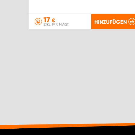
17
€
HINZUFÜGEN
EXKL. 19 % MWST.