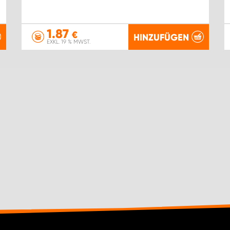
1.87
€
HINZUFÜGEN
EXKL. 19 % MWST.