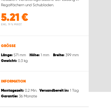
Regalfächern und Schubladen.
5.21
€
EXKL. 19 % MWST.
GRÖSSE
571
mm
1
mm
399
mm
Länge:
Höhe:
Breite:
0.3
kg
Gewicht:
INFORMATION
0.2
Min.
1
Tag
Montagezeit:
Versandbereit in:
36
Monate
Garantie: