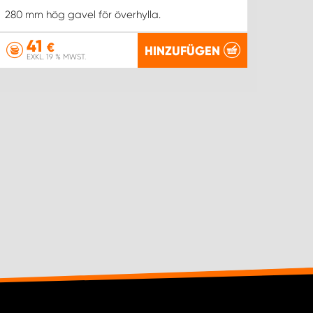
Regalf
280 mm hög gavel för överhylla.
41
5
€
HINZUFÜGEN
EXKL. 19 % MWST.
EX