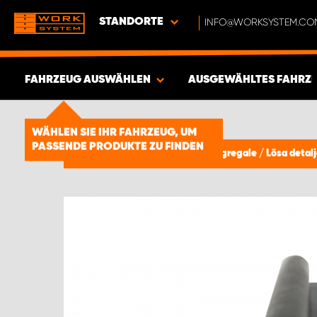
STANDORTE
INFO@WORKSYSTEM.CO
FAHRZEUG AUSWÄHLEN
AUSGEWÄHLTES FAHRZ
ERGEBNISSE ANZEIGEN -
1850
WÄHLEN SIE IHR FAHRZEUG, UM
PASSENDE PRODUKTE ZU FINDEN
ARTIKEL
Fahrzeugeinrichtung & Fahrzeugregale
/
Lösa detalj