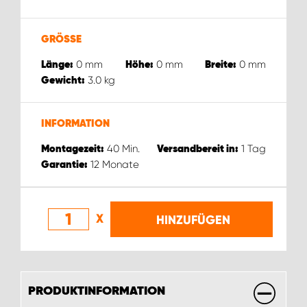
WORK SYSTEM ROSTOCK
WORK SYSTEM STUTTGART
GRÖSSE
0
mm
0
mm
0
mm
Länge:
Höhe:
Breite:
3.0
kg
Gewicht:
INFORMATION
40
Min.
1
Tag
Montagezeit:
Versandbereit in:
12
Monate
Garantie:
X
HINZUFÜGEN
PRODUKTINFORMATION