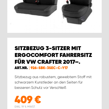
WORK SYSTEM GERA
WORK SYSTEM HAMBURG
WORK SYSTEM LEIPZIG/HALLE
WORK SYSTEM LUDWIGSHAFEN
SITZBEZUG 3-SITZER MIT
ERGOCOMFORT FAHRERSITZ
WORK SYSTEM MAGDEBURG
FÜR VW CRAFTER 2017–.
ART.NR.
926-SBK-3SEC-C-Y17
WORK SYSTEM MÜNCHEN
Sitzbezug aus robustem, gewebtem Stoff mit
schwarzem Kunstleder an den Seiten für
WORK SYSTEM OSNABRÜCK
besseren Schutz vor Verschleiß
WORK SYSTEM RHEINLAND
409
€
EXKL. 19 % MWST.