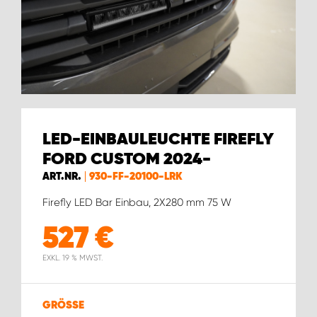
WORK SYSTEM GERA
WORK SYSTEM HAMBURG
WORK SYSTEM LEIPZIG/HALLE
WORK SYSTEM LUDWIGSHAFEN
LED-EINBAULEUCHTE FIREFLY
FORD CUSTOM 2024-
WORK SYSTEM MAGDEBURG
ART.NR.
930-FF-20100-LRK
WORK SYSTEM MÜNCHEN
Firefly LED Bar Einbau, 2X280 mm 75 W
527
€
WORK SYSTEM OSNABRÜCK
EXKL. 19 % MWST.
WORK SYSTEM RHEINLAND
GRÖSSE