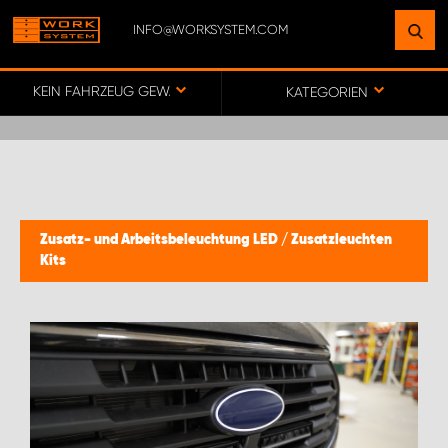
INFO@WORKSYSTEM.COM
FINDEN SIE EINEN STANDORT
IN IHRER NÄHE
KEIN FAHRZEUG GEWÄHLT
KATEGORIEN
ZUR KARTE
KEY ACCOUNT GERMANY
Zusatz- und Arbeitsbeleuchtung LED
/
Zusatzleuchten
Kits
ONLINE-/DIREKTKUNDENVERTRIEB
WORK SYSTEM BERLIN
WORK SYSTEM FRANKFURT (MAIN)