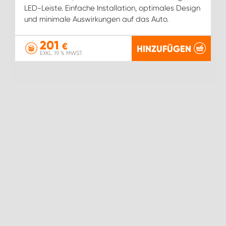
LED-Leiste. Einfache Installation, optimales Design
und minimale Auswirkungen auf das Auto.
201
€
HINZUFÜGEN
EXKL. 19 % MWST.