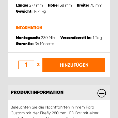
WORK SYSTEM ROSTOCK
277
mm
38
mm
70
mm
Länge:
Höhe:
Breite:
14.4
kg
Gewicht:
WORK SYSTEM STUTTGART
INFORMATION
230
Min.
1
Tag
Montagezeit:
Versandbereit in:
36
Monate
Garantie:
X
HINZUFÜGEN
PRODUKTINFORMATION
Beleuchten Sie die Nachtfahrten in Ihrem Ford
Custom mit der Firefly 280 mm LED Bar mit einer