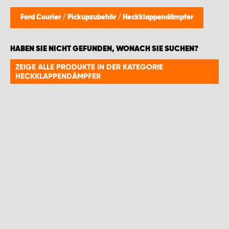
WORK SYSTEM GERA
Ford Courier
/
Pickupzubehör
/
Heckklappendämpfer
WORK SYSTEM HAMBURG
HABEN SIE NICHT GEFUNDEN, WONACH SIE SUCHEN?
WORK SYSTEM LEIPZIG/HALLE
ZEIGE ALLE PRODUKTE IN DER KATEGORIE
HECKKLAPPENDÄMPFER
WORK SYSTEM LUDWIGSHAFEN
WORK SYSTEM MAGDEBURG
WORK SYSTEM MÜNCHEN
WORK SYSTEM OSNABRÜCK
WORK SYSTEM RHEINLAND