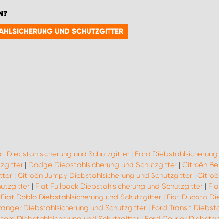
N?
STAHLSICHERUNG UND SCHUTZGITTER
at Diebstahlsicherung und Schutzgitter
|
Ford Diebstahlsicherung 
zgitter
|
Dodge Diebstahlsicherung und Schutzgitter
|
Citroën Be
tter
|
Citroën Jumpy Diebstahlsicherung und Schutzgitter
|
Citroë
utzgitter
|
Fiat Fullback Diebstahlsicherung und Schutzgitter
|
Fia
|
Fiat Doblo Diebstahlsicherung und Schutzgitter
|
Fiat Ducato Di
Ranger Diebstahlsicherung und Schutzgitter
|
Ford Transit Diebst
tom Diebstahlsicherung und Schutzgitter
|
Ford Courier Diebstah