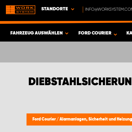
STANDORTE
INFO@WORKSYSTEM.CO
FAHRZEUG AUSWÄHLEN
FORD COURIER
K
ERGEBNISSE ANZEIGEN -
355
ARTIKEL
DIEBSTAHLSICHERUN
Ford Courier
/
Alarmanlagen, Sicherheit und Heizun