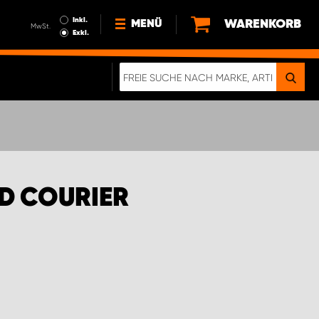
Inkl.
WARENKORB
MENÜ
MwSt.
Exkl.
NEWS
ÜBER UNS
NACHHALTIGKEIT
DIGITALE BROSCHÜRE
ELEKTRO-FAHRZEUGE
D COURIER
FAQ
IMPRESSUM
DATENSCHUTZ
EIN RICHTIGER CRASH-TEST