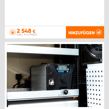
2 548
€
HINZUFÜGEN
EXKL. 19 % MWST.