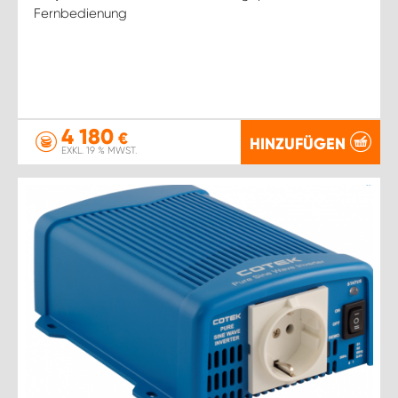
Fernbedienung
4 180
€
HINZUFÜGEN
EXKL. 19 % MWST.