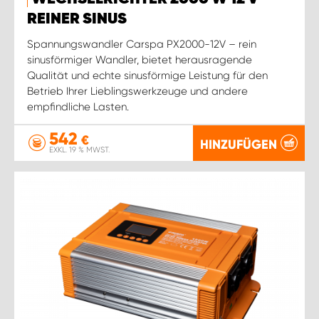
WORK SYSTEM ROSTOCK
REINER SINUS
WORK SYSTEM STUTTGART
Spannungswandler Carspa PX2000-12V – rein
sinusförmiger Wandler, bietet herausragende
Qualität und echte sinusförmige Leistung für den
Betrieb Ihrer Lieblingswerkzeuge und andere
empfindliche Lasten.
542
€
HINZUFÜGEN
EXKL. 19 % MWST.