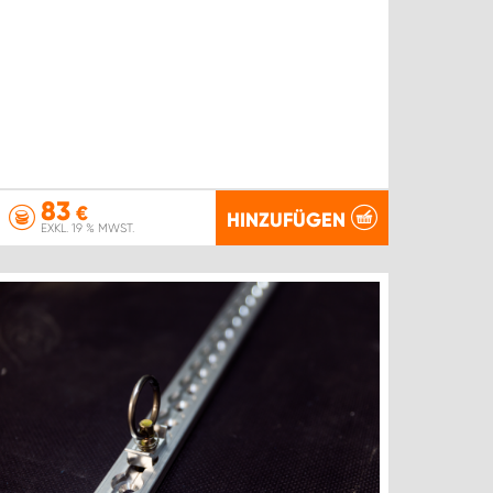
83
€
HINZUFÜGEN
EXKL. 19 % MWST.