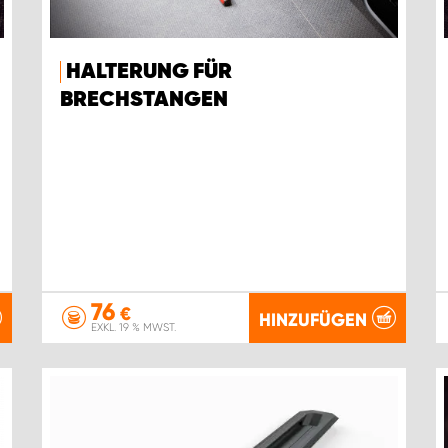
HALTERUNG FÜR
BRECHSTANGEN
76
€
HINZUFÜGEN
EXKL. 19 % MWST.