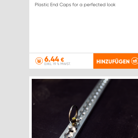
Plastic End Caps for a perfected look
6.44
€
HINZUFÜGEN
EXKL. 19 % MWST.