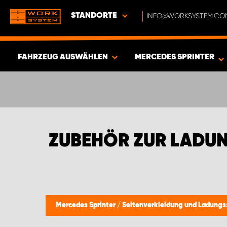
STANDORTE
INFO@WORKSYSTEM.CO
FAHRZEUG AUSWÄHLEN
MERCEDES SPRINTER
ERGEBNISSE ANZEIGEN -
390
ARTIKEL
ZUBEHÖR ZUR LADU
Mercedes Sprinter
/
Seitenverkleidung und Ladung