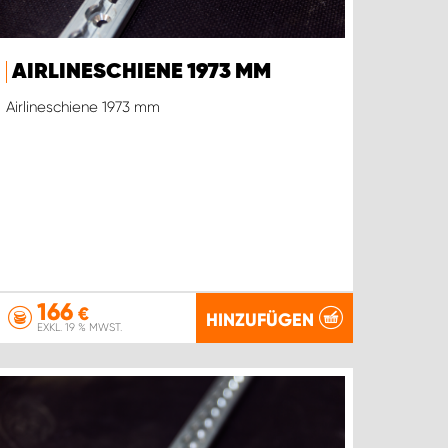
AIRLINESCHIENE 1973 MM
Airlineschiene 1973 mm
166
€
HINZUFÜGEN
EXKL. 19 % MWST.