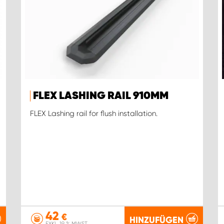
FLEX LASHING RAIL 910MM
FLEX Lashing rail for flush installation.
42
€
HINZUFÜGEN
EXKL. 19 % MWST.