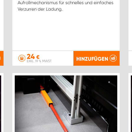
Aufrollmechanismus für schnelles und einfaches
Verzurren der Ladung.
24
€
HINZUFÜGEN
EXKL. 19 % MWST.