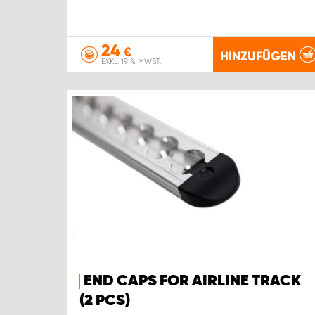
24
€
HINZUFÜGEN
EXKL. 19 % MWST.
END CAPS FOR AIRLINE TRACK
(2 PCS)