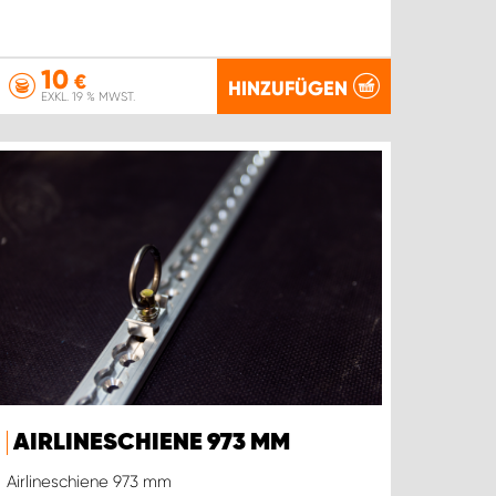
10
€
HINZUFÜGEN
EXKL. 19 % MWST.
AIRLINESCHIENE 973 MM
Airlineschiene 973 mm