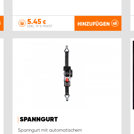
5.45
€
HINZUFÜGEN
EXKL. 19 % MWST.
SPANNGURT
Spanngurt mit automatischem