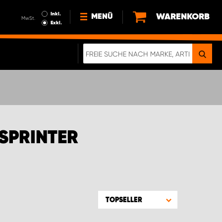
Inkl.
WARENKORB
MENÜ
MwSt.
Exkl.
NEWS
ÜBER UNS
NACHHALTIGKEIT
DIGITALE BROSCHÜRE
ELEKTRO-FAHRZEUGE
SPRINTER
FAQ
IMPRESSUM
DATENSCHUTZ
EIN RICHTIGER CRASH-TEST
TOPSELLER