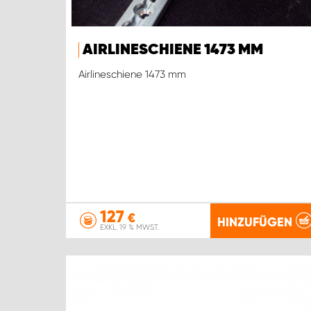
AIRLINESCHIENE 1473 MM
Airlineschiene 1473 mm
127
€
HINZUFÜGEN
EXKL. 19 % MWST.